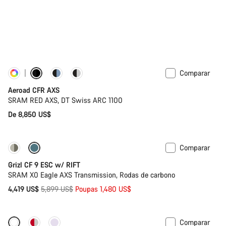
Comparar
Personalizar
Potenciómetro
Aeroad CFR AXS
SRAM RED AXS, DT Swiss ARC 1100
De 8,850 US$
Comparar
-25%
Grizl CF 9 ESC w/ RIFT
SRAM X0 Eagle AXS Transmission, Rodas de carbono
Preço
4,419 US$
5,899 US$
Poupas 1,480 US$
Original
Comparar