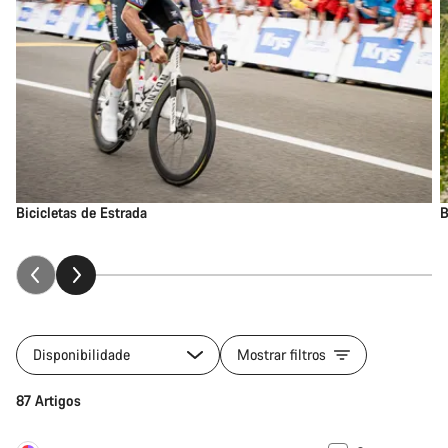
Bicicletas de Estrada
B
Disponibilidade
Mostrar filtros
87 Artigos