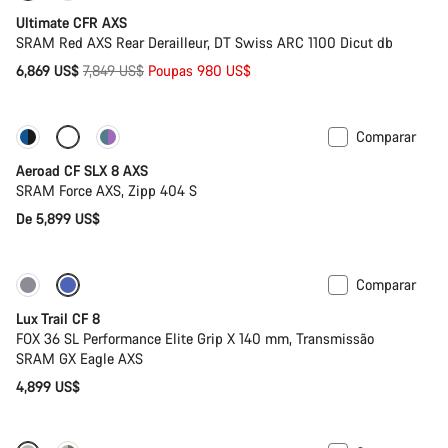
Ultimate CFR AXS
SRAM Red AXS Rear Derailleur, DT Swiss ARC 1100 Dicut db
Preço
6,869 US$
7,849 US$
Poupas 980 US$
Original
Comparar
Configura
Potenciómetro
Aeroad CF SLX 8 AXS
SRAM Force AXS, Zipp 404 S
De 5,899 US$
Comparar
Novo
Lux Trail CF 8
FOX 36 SL Performance Elite Grip X 140 mm, Transmissão
SRAM GX Eagle AXS
4,899 US$