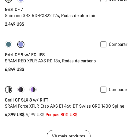
Grizl CF 7
Shimano GRX RD-RX822 12s, Rodas de alumínio
2,449 US$
Comparar
Novo stock
Grizl CF 9 w/ ECLIPS
SRAM RED XPLR AXS RD 13s, Rodas de carbono
6,849 US$
Comparar
-15%
Suspensão
Grail CF SLX 8 w/ RIFT
SRAM Force XPLR Etap AXS E1 46t, DT Swiss GRC 1400 Spline
Preço
4,399 US$
5,199 US$
Poupas 800 US$
Original
Vê mais produtos