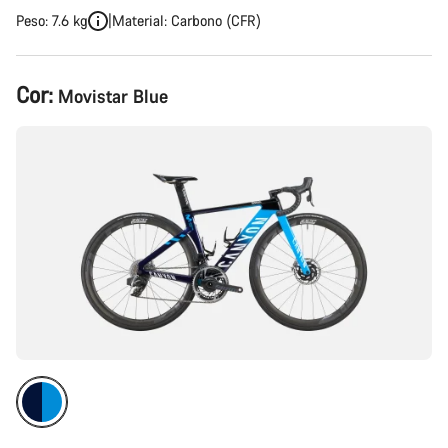
Peso: 7.6 kg
Material: Carbono (CFR)
Configuração
Cor:
Movistar Blue
do
produto