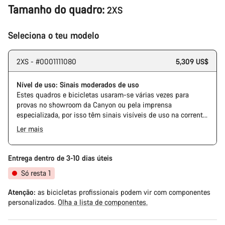
Tamanho do quadro:
2XS
Seleciona o teu modelo
2XS - #0001111080
5,309 US$
Nível de uso: Sinais moderados de uso
Estes quadros e bicicletas usaram-se várias vezes para
provas no showroom da Canyon ou pela imprensa
especializada, por isso têm sinais visíveis de uso na corrente
e na cassete. Além disso, é possível que o quadro e outros
Ler mais
componentes tenham alguma marca, danificações na pintura
ou imperfeições na cor. Em qualquer modo, todas as suas
peças funcionam perfeitamente.
Entrega dentro de 3-10 dias úteis
Só resta 1
Atenção:
as bicicletas profissionais podem vir com componentes
personalizados.
Olha a lista de componentes.