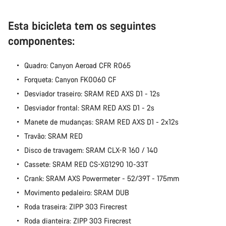
Iniciar Chat
Esta bicicleta tem os seguintes
Fechar
componentes:
Quadro: Canyon Aeroad CFR R065
Forqueta: Canyon FK0060 CF
Desviador traseiro: SRAM RED AXS D1 - 12s
Desviador frontal: SRAM RED AXS D1 - 2s
Manete de mudanças: SRAM RED AXS D1 - 2x12s
Travão: SRAM RED
Disco de travagem: SRAM CLX-R 160 / 140
Cassete: SRAM RED CS-XG1290 10-33T
Crank: SRAM AXS Powermeter - 52/39T - 175mm
Movimento pedaleiro: SRAM DUB
Roda traseira: ZIPP 303 Firecrest
Roda dianteira: ZIPP 303 Firecrest