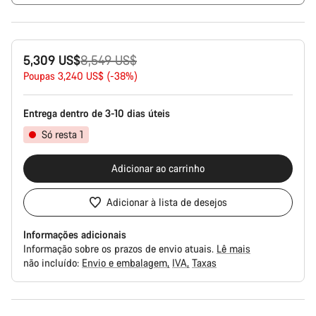
Preço
5,309 US$
8,549 US$
Original
Poupas 3,240 US$ (-38%)
Entrega dentro de 3-10 dias úteis
Só resta 1
Adicionar ao carrinho
Adicionar à lista de desejos
Informações adicionais
Informação sobre os prazos de envio atuais.
Lê mais
não incluído:
Envio e embalagem
IVA
Taxas
Razões