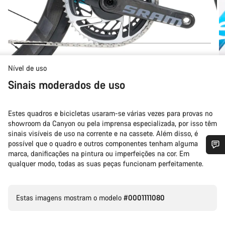
Nível de uso
Sinais moderados de uso
Estes quadros e bicicletas usaram-se várias vezes para provas no
showroom da Canyon ou pela imprensa especializada, por isso têm
sinais visíveis de uso na corrente e na cassete. Além disso, é
possível que o quadro e outros componentes tenham alguma
marca, danificações na pintura ou imperfeições na cor. Em
Precisas de ajuda?
qualquer modo, todas as suas peças funcionam perfeitamente.
Os nossos peritos em apoio ao cliente estão prontos para
Estas imagens mostram o modelo
#0001111080
responder às tuas perguntas.