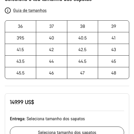
Guia de tamanhos
36
37
38
39
39.5
40
40.5
41
41.5
42
42.5
43
43.5
44
44.5
45
45.5
46
47
48
149.99 US$
Entrega:
Seleciona
tamanho dos sapatos
Seleciona
tamanho dos sapatos