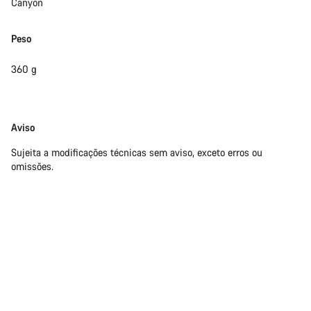
Canyon
Peso
360 g
Limitação
Aviso
de
Sujeita a modificações técnicas sem aviso, exceto erros ou
responsabilidade
omissões.