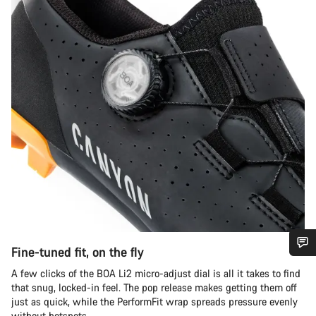
Fine-tuned fit, on the fly
Precisas de ajuda?
A few clicks of the BOA Li2 micro-adjust dial is all it takes to find
that snug, locked-in feel. The pop release makes getting them off
just as quick, while the PerformFit wrap spreads pressure evenly
Os nossos peritos em apoio ao cliente estão prontos para
without hotspots.