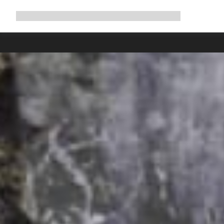
Expandir
Loja
Porquê a Canyon
Pedala connosco
Manutenção
a
navegação