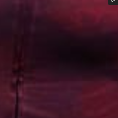
 ajuda?
em apoio ao cliente estão prontos para responder às tuas perguntas.
Iniciar Chat
Fechar