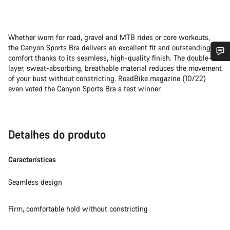
Whether worn for road, gravel and MTB rides or core workouts,
the Canyon Sports Bra delivers an excellent fit and outstanding
comfort thanks to its seamless, high-quality finish. The double-
layer, sweat-absorbing, breathable material reduces the movement
Precisas de ajuda?
of your bust without constricting. RoadBike magazine (10/22)
even voted the Canyon Sports Bra a test winner.
Os nossos peritos em apoio ao cliente estão prontos para
responder às tuas perguntas.
Detalhes do produto
Iniciar Chat
Características
Fechar
Seamless design
Firm, comfortable hold without constricting