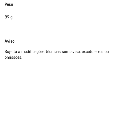
Peso
89 g
Limitação
Aviso
de
Sujeita a modificações técnicas sem aviso, exceto erros ou
responsabilidade
omissões.