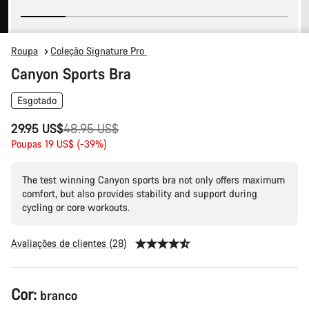
Roupa
Coleção Signature Pro
Canyon Sports Bra
Esgotado
Preço
29.95 US$
48.95 US$
Original
Poupas 19 US$ (-39%)
The test winning Canyon sports bra not only offers maximum
comfort, but also provides stability and support during
cycling or core workouts.
Avaliações de clientes (28)
Configuração
Cor:
branco
do