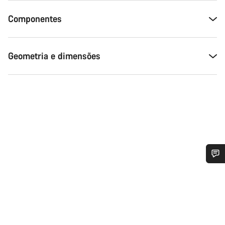
Componentes
Geometria e dimensões
Precisas de ajuda?
Os nossos peritos em apoio ao cliente estão prontos para
responder às tuas perguntas.