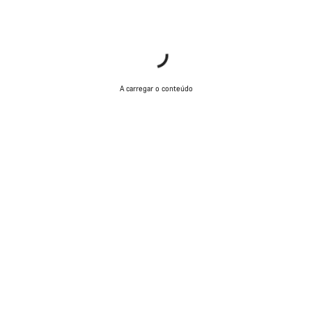
Iniciar Chat
Fechar
A carregar o conteúdo