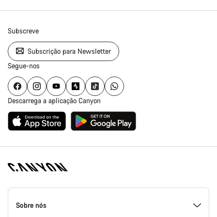
Subscreve
Subscrição para Newsletter
Segue-nos
Descarrega a aplicação Canyon
Rodapé
da
Sobre nós
página