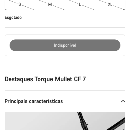
S
M
L
XL
Esgotado
Indisponível
Razões
de
compra
Destaques Torque Mullet CF 7
Principais características