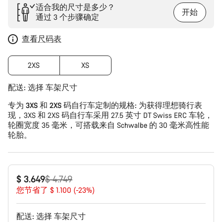
适合我的尺寸是多少？
开始
通过 3 个步骤确定
查看尺码表
2XS
XS
配送:
选择
车架尺寸
专为 3XS 和 2XS 码自行车定制的规格:
为获得理想骑行表
现，3XS 和 2XS 码自行车采用 27.5 英寸 DT Swiss ERC 车轮，
轮圈宽度 35 毫米，可搭载来自 Schwalbe 的 30 毫米高性能
轮胎。
原
$ 3.649
$ 4.749
价
您节省了 $ 1.100 (-23%)
配送:
选择
车架尺寸