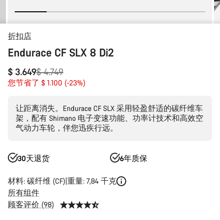
折扣店
Endurace CF SLX 8 Di2
原
$ 3.649
$ 4.749
价
您节省了 $ 1.100 (-23%)
让距离消失。Endurace CF SLX 采用轻盈舒适的碳纤维车
架，配有 Shimano 电子变速功能、功率计技术和高效空
气动力车轮，伴您迅疾行远。
30天退货
6年质保
材料: 碳纤维 (CF)
重量: 7,84 千克
所有组件
顾客评价 (98)