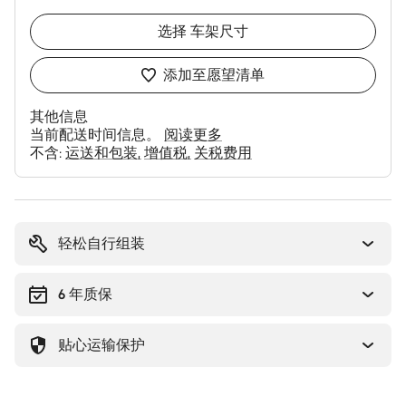
选择
车架尺寸
添加至愿望清单
其他信息
当前配送时间信息。
阅读更多
不含:
运送和包装
增值税
关税费用
购
买
理
轻松自行组装
由
6 年质保
贴心运输保护