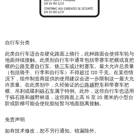
自行车分类
此类自行车适合在硬化路面上骑行，此种路面会使得车轮与
地面持续接触。此类别自行车中通常包括带赛车把横或直把
横的
公路竞赛自行车
、
铁三车或计时赛车
。最大允许总质量
（包括骑手、行李和自行车）不得超过 120 千克。在某些情
况下，组件制造商提供的使用建议会进一步限制这一最大允
许质量。在此类别中，久经验证的
公路越野车
和带赛车把
横、吊刹或碟刹
砾石车
属于特例。此外，这些自行车也适用
于砾石路和越野林道，这些路面上高 15 至 20 厘米的小型台
阶或阶梯可能会使轮胎短暂与地面脱离接触。
免责声明
如有技术修改，恕不另行通知。错漏除外。