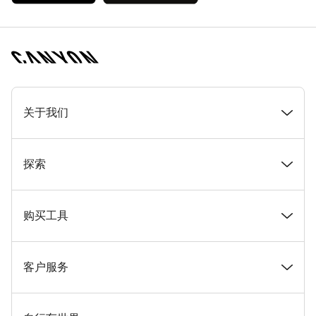
[footer.linksList.title]
关于我们
奖项
探索
在 Canyon 工作
新闻和故事
购买工具
Canyon 新闻发布室
提示和建议
找到您梦寐以求的 Canyon 自行车
客户服务