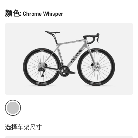
产
颜色:
Chrome Whisper
品
配
置
选择车架尺寸