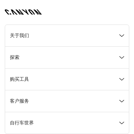
[footer.linksList.title]
关于我们
奖项
探索
在 Canyon 工作
新闻和故事
购买工具
Canyon 新闻发布室
提示和建议
找到您梦寐以求的 Canyon 自行车
客户服务
条款和条件
Canyon Home Koblenz
现货自行车
支持中心
自行车世界