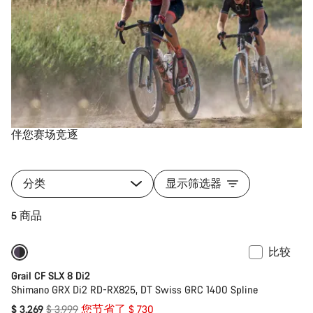
伴您赛场竞逐
分类
显示筛选器
5 商品
比较
仅适用于 2XS | XS
-18%
Grail CF SLX 8 Di2
Shimano GRX Di2 RD-RX825, DT Swiss GRC 1400 Spline
原
$ 3.269
$ 3.999
您节省了 $ 730