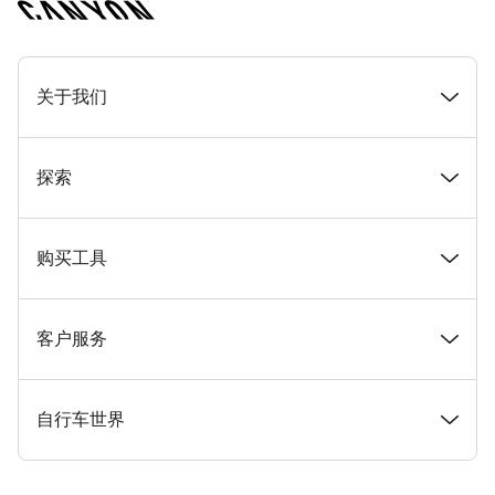
[footer.linksList.title]
关于我们
奖项
探索
在 Canyon 工作
新闻和故事
购买工具
Canyon 新闻发布室
提示和建议
找到您梦寐以求的 Canyon 自行车
客户服务
条款和条件
Canyon Home Koblenz
现货自行车
支持中心
自行车世界