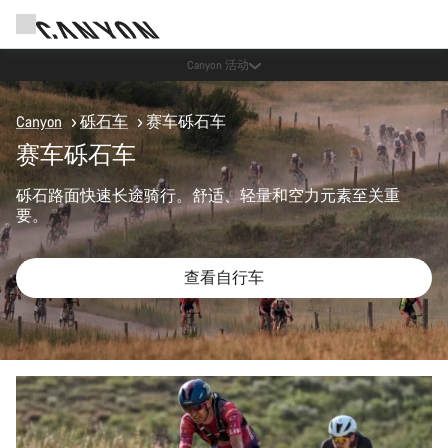
通过 Canyon 新闻通讯享受优惠
Canyon
砾石车
赛车砾石车
赛车砾石车
砾石路面快速长途骑行。舒适、轻量和空力元素至关重
要。
查看自行车