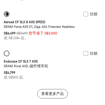
比较
-32%
之前价格: 9,999 SGD
Aeroad CF SLX 8 AXS SPEED
SRAM Force AXS E1, Zipp 404 Firecrest Hookless
原
S$6,499
S$9,499
您节省了 S$3,000
价
或 S$1,084 起。
比较
仅适用于 2XS | 2XL
新品上架
Endurace CF SLX 7 AXS
SRAM Rival AXS, 碳纤维车轮
S$4,799
或 S$800 起。
查看更多产品