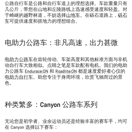
公路自行车是公路和自行车道上的理想选择。车款重量只有
几公斤，带您在山地和丘陵路线上迅速感受速度和轻盈。对
于崎岖的越野林道，不妨选择
山地车
。在砾石道路上，
砾石
车
可提供速度和抓地力的理想组合。
电助力公路车：非凡高速，出力甚微
电助力公路车
在齿轮传动、车架高度和其他标准方面与非机
动自行车大致相似。点睛之笔是车款配有电机。我们的电助
力公路车
Endurace:ON
和
Roadlite:ON
都是速度爱好者心仪的
电助力自行车
。助您专注于身周环境，欣赏飞驰而过的景
色。
种类繁多：Canyon 公路车系列
无论您是初学者、业余运动员还是经验丰富的赛车手，均可
在 Canyon 选择以下赛车：