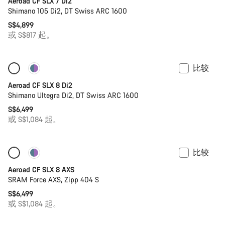
Aeroad CF SLX 7 Di2
Shimano 105 Di2, DT Swiss ARC 1600
S$4,899
或 S$817 起。
比较
新品上架
功率计
Aeroad CF SLX 8 Di2
Shimano Ultegra Di2, DT Swiss ARC 1600
S$6,499
或 S$1,084 起。
比较
仅适用于 2XS
功率计
Aeroad CF SLX 8 AXS
SRAM Force AXS, Zipp 404 S
S$6,499
或 S$1,084 起。