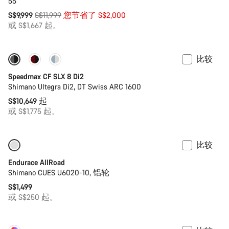
55
原
S$9,999
S$11,999
您节省了 S$2,000
价
或 S$1,667 起。
比较
全新
功率计
Speedmax CF SLX 8 Di2
Shimano Ultegra Di2, DT Swiss ARC 1600
S$10,649 起
或 S$1,775 起。
比较
入门级优选
Endurace AllRoad
Shimano CUES U6020-10, 铝轮
S$1,499
或 S$250 起。