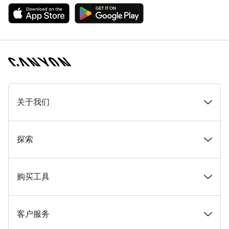
[footer.linksList.title]
关于我们
奖项
探索
在 Canyon 工作
新闻和故事
购买工具
Canyon 新闻发布室
提示和建议
找到您梦寐以求的 Canyon 自行车
客户服务