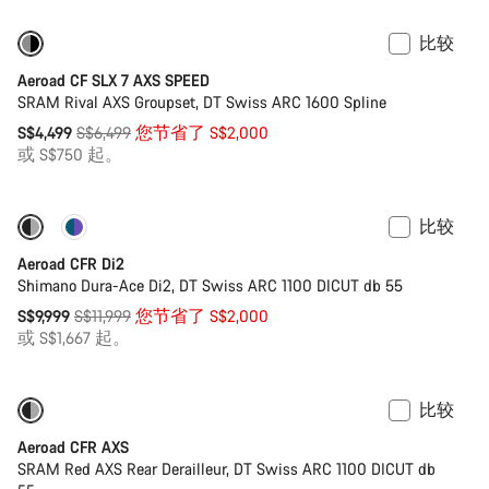
比较
仅适用于 2XS
-31%
Aeroad CF SLX 7 AXS SPEED
SRAM Rival AXS Groupset, DT Swiss ARC 1600 Spline
原
S$4,499
S$6,499
您节省了 S$2,000
价
或 S$750 起。
比较
-17%
功率计
Aeroad CFR Di2
Shimano Dura-Ace Di2, DT Swiss ARC 1100 DICUT db 55
原
S$9,999
S$11,999
您节省了 S$2,000
价
或 S$1,667 起。
比较
-17%
功率计
Aeroad CFR AXS
SRAM Red AXS Rear Derailleur, DT Swiss ARC 1100 DICUT db