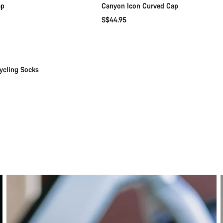
ap
Canyon Icon Curved Cap
S$44.95
快速选择
ycling Socks