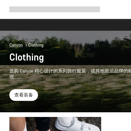
展
商店
为何选择 Canyon
与我们并肩骑行
帮助
开
导
航
Canyon
Clothing
Clothing
选购 Canyon 精心设计的系列骑行服装，或其他前沿品牌
现。
查看装备