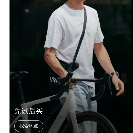
价格
品牌
颜色
世代
尺寸
季节
先试后买
贴合
探索地点
系列