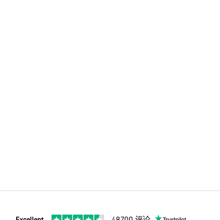
Excellent
48,700 评论