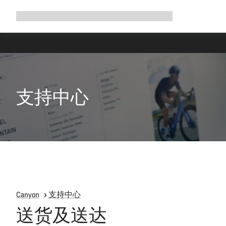
展
商店
为何选择 Canyon
与我们并肩骑行
帮助
开
导
航
支持中心
Canyon
支持中心
送货及送达