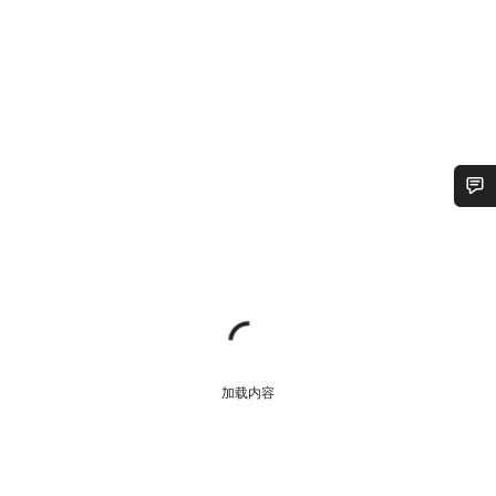
您需要帮助吗？
我们的客户支持专家正在等待为您答疑解惑。
开始聊天
加载内容
关闭