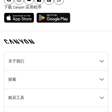
下载 Canyon 应用程序
[footer.linksList.title]
关于我们
奖项
探索
在 Canyon 工作
新闻和故事
购买工具