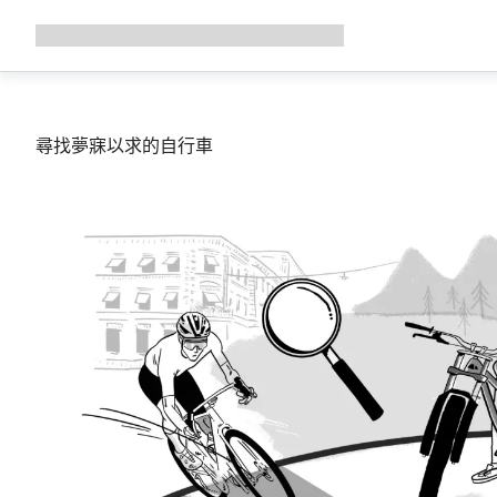
展
商店
為何選擇 Canyon
與我們騎行
支援
開
導
覽
尋找夢寐以求的自行車