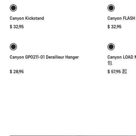
Canyon Kickstand
Canyon FLASH 
$ 32,95
$ 32,95
添加至购物车
全新
Canyon GP0211-01 Derailleur Hanger
Canyon LOAD
包
$ 28,95
$ 57,95 起