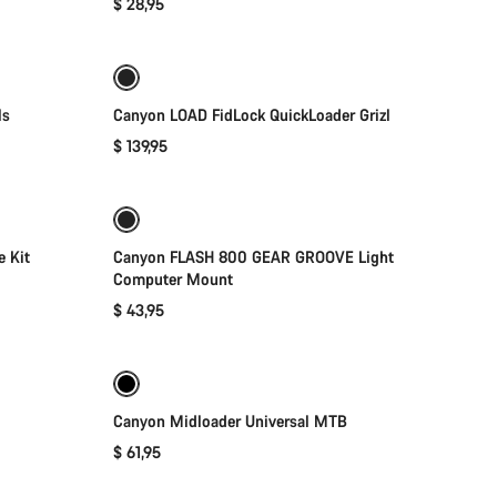
$ 28,95
快速选择
ls
Canyon LOAD FidLock QuickLoader Grizl
$ 139,95
添加至购物车
 Kit
Canyon FLASH 800 GEAR GROOVE Light
Computer Mount
$ 43,95
快速选择
Canyon Midloader Universal MTB
$ 61,95
快速选择