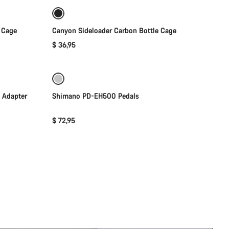
 Cage
Canyon Sideloader Carbon Bottle Cage
$ 36,95
添加至购物车
 Adapter
Shimano PD-EH500 Pedals
$ 72,95