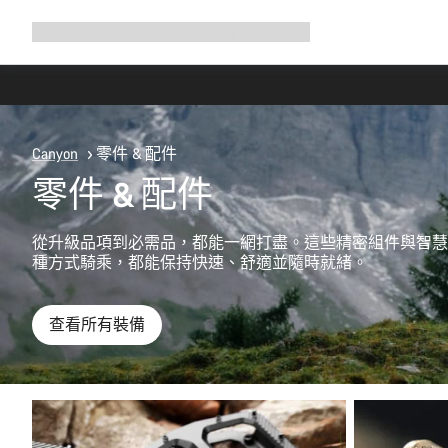
展
商店
為何選擇 Canyon
與我們騎行
支援
開
導
覽
Canyon
零件 & 配件
零件 & 配件
從升級品項到必需品，都能一網打盡。這些精密組件與智慧
種方式騎乘，都能保持快速、舒適並隨時就緒。
查看所有裝備