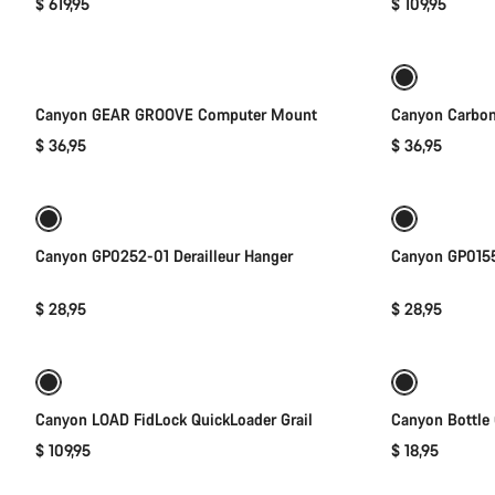
$ 619,95
$ 109,95
添加至购物车
Canyon GEAR GROOVE Computer Mount
Canyon Carbon
$ 36,95
$ 36,95
添加至购物车
Canyon GP0252-01 Derailleur Hanger
Canyon GP0155
$ 28,95
$ 28,95
快速选择
Canyon LOAD FidLock QuickLoader Grail
Canyon Bottle
$ 109,95
$ 18,95
添加至购物车