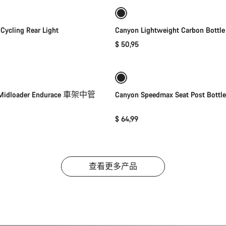
Cycling Rear Light
Canyon Lightweight Carbon Bottle
$ 50,95
快速选择
添加至购物车
 Midloader Endurace 車架中管
Canyon Speedmax Seat Post Bottle
$ 64,99
查看更多产品