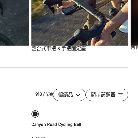
整合式車把 & 手把固定座
單
913 品項
暢銷品
顯示篩選器
添加至购物车
Canyon Road Cycling Bell