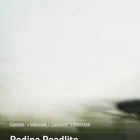
Canyon
Městské / Cestovní
Městské
Rodina Roadlite