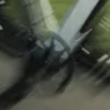
Potře
Naši odbo