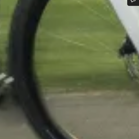
bujete pomoc?
rníci podpory zákazníků čekají, aby mohli odpovědět na vaše dotazy.
Začít chat
Zavřít