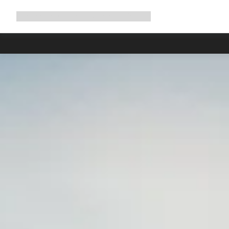
Rozbalit
Shop
Proč Canyon
Jezděte s námi
Služby
navigaci