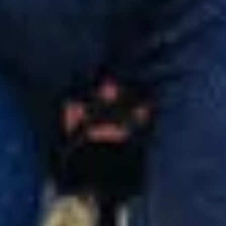
Naši odborníci podpory zákazníků čekají, aby mohli
odpovědět na vaše dotazy.
Začít chat
Zavřít