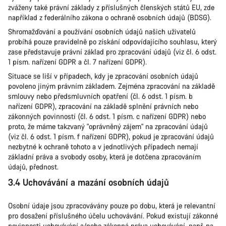
zváženy také právní základy z příslušných členských států EU, zde
například z federálního zákona o ochraně osobních údajů (BDSG).
Shromažďování a používání osobních údajů našich uživatelů
probíhá pouze pravidelně po získání odpovídajícího souhlasu, který
zase představuje právní základ pro zpracování údajů (viz čl. 6 odst.
1 písm. nařízení GDPR a čl. 7 nařízení GDPR).
Situace se liší v případech, kdy je zpracování osobních údajů
povoleno jiným právním základem. Zejména zpracování na základě
smlouvy nebo předsmluvních opatření (čl. 6 odst. 1 písm. b
nařízení GDPR), zpracování na základě splnění právních nebo
zákonných povinností (čl. 6 odst. 1 písm. c nařízení GDPR) nebo
proto, že máme takzvaný "oprávněný zájem" na zpracování údajů
(viz čl. 6 odst. 1 písm. f nařízení GDPR), pokud je zpracování údajů
nezbytné k ochraně tohoto a v jednotlivých případech nemají
základní práva a svobody osoby, která je dotčena zpracováním
údajů, přednost.
3.4 Uchovávání a mazání osobních údajů
Osobní údaje jsou zpracovávány pouze po dobu, která je relevantní
pro dosažení příslušného účelu uchovávání. Pokud existují zákonné
povinnosti uchovávání a/nebo zákonná práva uchovávání, např. na