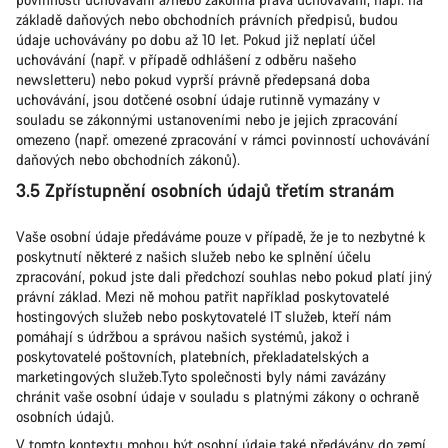
základě daňových nebo obchodních právních předpisů, budou
údaje uchovávány po dobu až 10 let. Pokud již neplatí účel
uchovávání (např. v případě odhlášení z odběru našeho
newsletteru) nebo pokud vyprší právně předepsaná doba
uchovávání, jsou dotčené osobní údaje rutinně vymazány v
souladu se zákonnými ustanoveními nebo je jejich zpracování
omezeno (např. omezené zpracování v rámci povinností uchovávání
daňových nebo obchodních zákonů).
3.5 Zpřístupnění osobních údajů třetím stranám
Vaše osobní údaje předáváme pouze v případě, že je to nezbytné k
poskytnutí některé z našich služeb nebo ke splnění účelu
zpracování, pokud jste dali předchozí souhlas nebo pokud platí jiný
právní základ. Mezi ně mohou patřit například poskytovatelé
hostingových služeb nebo poskytovatelé IT služeb, kteří nám
pomáhají s údržbou a správou našich systémů, jakož i
poskytovatelé poštovních, platebních, překladatelských a
marketingových služeb.Tyto společnosti byly námi zavázány
chránit vaše osobní údaje v souladu s platnými zákony o ochraně
osobních údajů.
V tomto kontextu mohou být osobní údaje také předávány do zemí