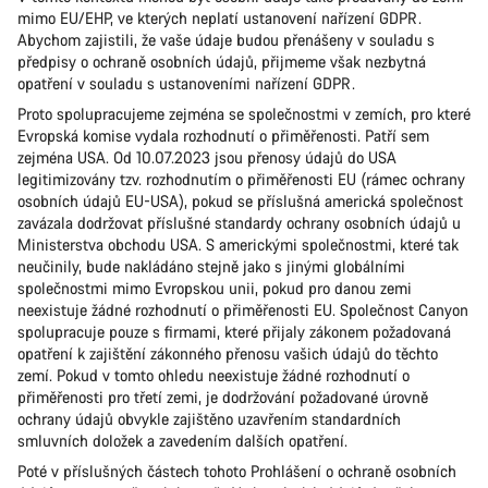
mimo EU/EHP, ve kterých neplatí ustanovení nařízení GDPR.
Abychom zajistili, že vaše údaje budou přenášeny v souladu s
předpisy o ochraně osobních údajů, přijmeme však nezbytná
opatření v souladu s ustanoveními nařízení GDPR.
Proto spolupracujeme zejména se společnostmi v zemích, pro které
Evropská komise vydala rozhodnutí o přiměřenosti. Patří sem
zejména USA. Od 10.07.2023 jsou přenosy údajů do USA
legitimizovány tzv. rozhodnutím o přiměřenosti EU (rámec ochrany
osobních údajů EU-USA), pokud se příslušná americká společnost
zavázala dodržovat příslušné standardy ochrany osobních údajů u
Ministerstva obchodu USA. S americkými společnostmi, které tak
neučinily, bude nakládáno stejně jako s jinými globálními
společnostmi mimo Evropskou unii, pokud pro danou zemi
neexistuje žádné rozhodnutí o přiměřenosti EU. Společnost Canyon
spolupracuje pouze s firmami, které přijaly zákonem požadovaná
opatření k zajištění zákonného přenosu vašich údajů do těchto
zemí. Pokud v tomto ohledu neexistuje žádné rozhodnutí o
přiměřenosti pro třetí zemi, je dodržování požadované úrovně
ochrany údajů obvykle zajištěno uzavřením standardních
smluvních doložek a zavedením dalších opatření.
Poté v příslušných částech tohoto Prohlášení o ochraně osobních