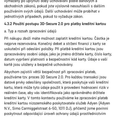
vymazány po uplynutí doby uchovávání podle daňových a
obchodních zákonů, pokud jste výslovně nesouhlasili s dalším
používáním svých údajů. Další uchovávání může probíhat v
jednotlivých případech, pokud to vyžaduje zákon.
4.3.2 Použití postupu 3D-Secure 2.0 pro platby kreditní kartou
a. Typ a rozsah zpracování údajů
Při nákupu zboží máte možnost zaplatit kreditní kartou. Částka je
nejprve rezervována. Konečný debet a stržení financí z karty se
uskuteční při odeslání položky. Při platbě kreditní kartou jsou
zpracovávány osobní údaje, jako je jméno držitele karty, číslo karty,
datum vypršení platnosti a bezpečnostní kód karty. Údaje o vaší
kartě jsou uloženy a bezpečně uchovávány.
Abychom zajistili větší bezpečnost při zpracování plateb,
používáme tzv. proces 3D Secure 2.0. Pro každou transakci jsou
datové prvky odesílány společnosti, která poskytuje vaši kreditní
kartu, která může tyto údaje použít k provedení hodnocení rizik v
reálném čase, aby vás identifikovala jako oprávněného držitele
kreditní karty. V tomto kontextu používáme ke zpracování plateb
kreditní kartou nizozemského poskytovatele služeb Adyen (Adyen
N.V., Simo Carmiggelstraat 6-50, 1011 DJ), přičemž jsme povinni
poskytnout odpovídající úroveň ochrany údajů prostřednictvím