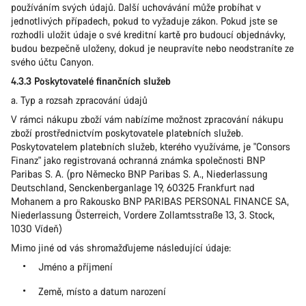
používáním svých údajů. Další uchovávání může probíhat v
jednotlivých případech, pokud to vyžaduje zákon. Pokud jste se
rozhodli uložit údaje o své kreditní kartě pro budoucí objednávky,
budou bezpečně uloženy, dokud je neupravíte nebo neodstraníte ze
svého účtu Canyon.
4.3.3 Poskytovatelé finančních služeb
a. Typ a rozsah zpracování údajů
V rámci nákupu zboží vám nabízíme možnost zpracování nákupu
zboží prostřednictvím poskytovatele platebních služeb.
Poskytovatelem platebních služeb, kterého využíváme, je "Consors
Finanz" jako registrovaná ochranná známka společnosti BNP
Paribas S. A. (pro Německo BNP Paribas S. A., Niederlassung
Deutschland, Senckenberganlage 19, 60325 Frankfurt nad
Mohanem a pro Rakousko BNP PARIBAS PERSONAL FINANCE SA,
Niederlassung Österreich, Vordere Zollamtsstraße 13, 3. Stock,
1030 Vídeň)
Mimo jiné od vás shromažďujeme následující údaje:
Jméno a příjmení
Země, místo a datum narození