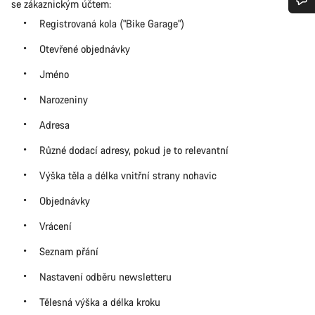
se zákaznickým účtem:
Registrovaná kola ("Bike Garage")
Potřebujete pomoc?
Otevřené objednávky
Naši odborníci podpory zákazníků čekají, aby mohli
Jméno
odpovědět na vaše dotazy.
Narozeniny
Začít chat
Adresa
Různé dodací adresy, pokud je to relevantní
Zavřít
Výška těla a délka vnitřní strany nohavic
Objednávky
Vrácení
Seznam přání
Nastavení odběru newsletteru
Tělesná výška a délka kroku