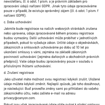
newsletteru, čl. 6 odst. 1 písm. a je právním základem pro
zpracování údajů nařízení GDPR. Jinak tyto údaje zpracováváme
pouze v případě, že existuje oprávněný zájem (čl. 6 odst. 1 písm. f
nařízení GDPR).
c. Doba uchovávání
Jakmile bude registrace na našich webových stránkách zrušena
nebo upravena, údaje zpracovávané během procesu registrace
budou vymazány. Další uchovávání může probíhat v jednotlivých
případech, pokud to vyžaduje zákon. Určité údaje o objednávkách,
zákaznících a smlouvách uchováváme po dobu až 10 let po
ukončení smlouvy s vámi, zejména na základě zákonných
povinností uchovávání (zejména daňových a obchodních právních
předpisů). Vaše údaje budou zpracovávány pouze v souladu s
příslušnými lhůtami uchovávání.
d. Zrušení registrace
Jako uživatel máte možnost svou registraci kdykoli zrušit. Uložené
údaje můžete kdykoli změnit. Nejlepší způsob, jak toho dosáhnout,
je následující: Buď proveďte změny sami po přihlášení do vašeho
zákaznického účtu, nebo zašlete e-mail na adresu
privacy@canyon.com.
Pokud jsou však zpracovávané údaje stále nutné k plnění smlouvy