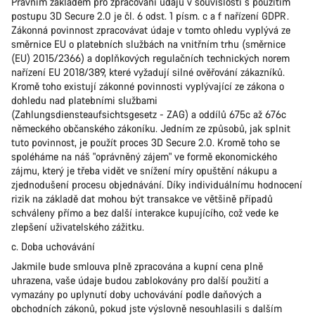
Právním základem pro zpracování údajů v souvislosti s použitím
postupu 3D Secure 2.0 je čl. 6 odst. 1 písm. c a f nařízení GDPR.
Zákonná povinnost zpracovávat údaje v tomto ohledu vyplývá ze
směrnice EU o platebních službách na vnitřním trhu (směrnice
(EU) 2015/2366) a doplňkových regulačních technických norem
nařízení EU 2018/389, které vyžadují silné ověřování zákazníků.
Kromě toho existují zákonné povinnosti vyplývající ze zákona o
dohledu nad platebními službami
(Zahlungsdiensteaufsichtsgesetz - ZAG) a oddílů 675c až 676c
německého občanského zákoníku. Jedním ze způsobů, jak splnit
tuto povinnost, je použít proces 3D Secure 2.0. Kromě toho se
spoléháme na náš "oprávněný zájem" ve formě ekonomického
zájmu, který je třeba vidět ve snížení míry opuštění nákupu a
zjednodušení procesu objednávání. Díky individuálnímu hodnocení
rizik na základě dat mohou být transakce ve většině případů
schváleny přímo a bez další interakce kupujícího, což vede ke
zlepšení uživatelského zážitku.
c. Doba uchovávání
Jakmile bude smlouva plně zpracována a kupní cena plně
uhrazena, vaše údaje budou zablokovány pro další použití a
vymazány po uplynutí doby uchovávání podle daňových a
obchodních zákonů, pokud jste výslovně nesouhlasili s dalším