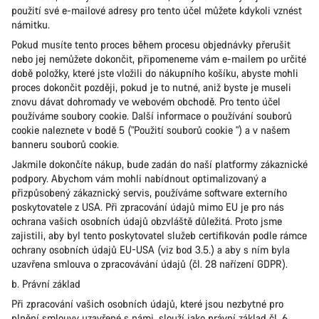
použití své e-mailové adresy pro tento účel můžete kdykoli vznést
námitku.
Pokud musíte tento proces během procesu objednávky přerušit
nebo jej nemůžete dokončit, připomeneme vám e-mailem po určité
době položky, které jste vložili do nákupního košíku, abyste mohli
proces dokončit později, pokud je to nutné, aniž byste je museli
znovu dávat dohromady ve webovém obchodě. Pro tento účel
používáme soubory cookie. Další informace o používání souborů
cookie naleznete v bodě 5 ("Použití souborů cookie ") a v našem
banneru souborů cookie.
Jakmile dokončíte nákup, bude zadán do naší platformy zákaznické
podpory. Abychom vám mohli nabídnout optimalizovaný a
přizpůsobený zákaznický servis, používáme software externího
poskytovatele z USA. Při zpracování údajů mimo EU je pro nás
ochrana vašich osobních údajů obzvláště důležitá. Proto jsme
zajistili, aby byl tento poskytovatel služeb certifikován podle rámce
ochrany osobních údajů EU-USA (viz bod 3.5.) a aby s ním byla
uzavřena smlouva o zpracovávání údajů (čl. 28 nařízení GDPR).
b. Právní základ
Při zpracování vašich osobních údajů, které jsou nezbytné pro
plnění smlouvy uzavřené s námi, slouží jako právní základ čl. 6