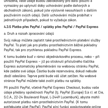
uhrazena, vaše údaje budou zablokovány pro další použití a
vymazány po uplynutí doby uchovávání podle daňových a
obchodních zákonů, pokud jste výslovně nesouhlasili s dalším
používáním svých údajů. Další uchovávání může probíhat v
jednotlivých případech, pokud to vyžaduje zákon.
4.3.5 Platba přes PayPal / splátky přes PayPal / PayPal Express
a. Druh a rozsah zpracování údajů
Svůj nákup můžete zaplatit také prostřednictvím platební služby
PayPal. To platí jak pro platbu prostřednictvím běžné pokladny
PayPal, tak pro zrychlenou pokladnu PayPal Express.
K tomu budete buď v rámci objednávkového procesu, nebo – při
použití PayPal Express – již po stisknutí příslušného tlačítka
Express automaticky přesměrováni na webovou stránku PayPal,
kde zadáte své údaje. Částka bude rezervována, dokud nebude
zboží odesláno. Teprve poté bude váš účet zatížen. Na webové
stránce PayPal můžete také zvolit platbu na splátky.
Při použití PayPal, včetně PayPal Express Checkout, budou vaše
údaje předány společnosti PayPal (tj. PayPal (Europe) S.à r.l. et Cie,
S.C.A., 22-24 Boulevard Royal, L-2449 Lucemburk), abyste mohli
autorizovat platbu nám prostřednictvím PayPal. (K tomu
potřebujete účet PayPal). PayPal plní funkci poskytovatele online