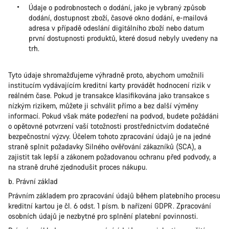
Údaje o podrobnostech o dodání, jako je vybraný způsob
dodání, dostupnost zboží, časové okno dodání, e-mailová
adresa v případě odeslání digitálního zboží nebo datum
první dostupnosti produktů, které dosud nebyly uvedeny na
trh.
Tyto údaje shromažďujeme výhradně proto, abychom umožnili
institucím vydávajícím kreditní karty provádět hodnocení rizik v
reálném čase. Pokud je transakce klasifikována jako transakce s
nízkým rizikem, můžete ji schválit přímo a bez další výměny
informací. Pokud však máte podezření na podvod, budete požádáni
o opětovné potvrzení vaší totožnosti prostřednictvím dodatečné
bezpečnostní výzvy. Účelem tohoto zpracování údajů je na jedné
straně splnit požadavky Silného ověřování zákazníků (SCA), a
zajistit tak lepší a zákonem požadovanou ochranu před podvody, a
na straně druhé zjednodušit proces nákupu.
b. Právní základ
Právním základem pro zpracování údajů během platebního procesu
kreditní kartou je čl. 6 odst. 1 písm. b nařízení GDPR. Zpracování
osobních údajů je nezbytné pro splnění platební povinnosti.