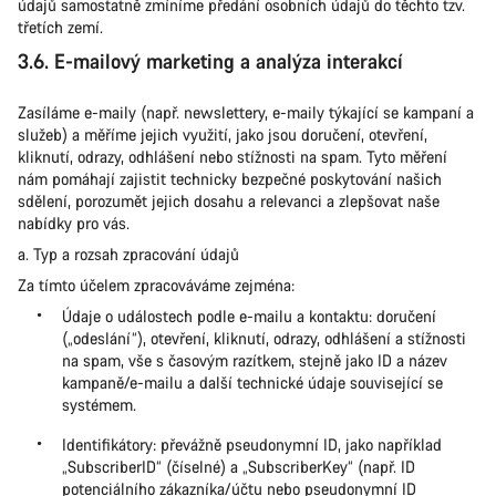
údajů samostatně zmíníme předání osobních údajů do těchto tzv.
třetích zemí.
3.6. E-mailový marketing a analýza interakcí
Zasíláme e-maily (např. newslettery, e-maily týkající se kampaní a
služeb) a měříme jejich využití, jako jsou doručení, otevření,
kliknutí, odrazy, odhlášení nebo stížnosti na spam. Tyto měření
nám pomáhají zajistit technicky bezpečné poskytování našich
sdělení, porozumět jejich dosahu a relevanci a zlepšovat naše
nabídky pro vás.
a. Typ a rozsah zpracování údajů
Za tímto účelem zpracováváme zejména:
Údaje o událostech podle e-mailu a kontaktu: doručení
(„odeslání“), otevření, kliknutí, odrazy, odhlášení a stížnosti
na spam, vše s časovým razítkem, stejně jako ID a název
kampaně/e-mailu a další technické údaje související se
systémem.
Identifikátory: převážně pseudonymní ID, jako například
„SubscriberID“ (číselné) a „SubscriberKey“ (např. ID
potenciálního zákazníka/účtu nebo pseudonymní ID