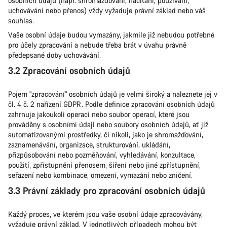
osobních údajů (např. shromažďování, načítání, používání,
uchovávání nebo přenos) vždy vyžaduje právní základ nebo váš
souhlas.
Vaše osobní údaje budou vymazány, jakmile již nebudou potřebné
pro účely zpracování a nebude třeba brát v úvahu právně
předepsané doby uchovávání.
3.2 Zpracování osobních údajů
Pojem "zpracování" osobních údajů je velmi široký a naleznete jej v
čl. 4 č. 2 nařízení GDPR. Podle definice zpracování osobních údajů
zahrnuje jakoukoli operaci nebo soubor operací, které jsou
prováděny s osobními údaji nebo soubory osobních údajů, ať již
automatizovanými prostředky, či nikoli, jako je shromažďování,
zaznamenávání, organizace, strukturování, ukládání,
přizpůsobování nebo pozměňování, vyhledávání, konzultace,
použití, zpřístupnění přenosem, šíření nebo jiné zpřístupnění,
seřazení nebo kombinace, omezení, vymazání nebo zničení.
3.3 Právní základy pro zpracování osobních údajů
Každý proces, ve kterém jsou vaše osobní údaje zpracovávány,
vyžaduje právní základ. V jednotlivých případech mohou být