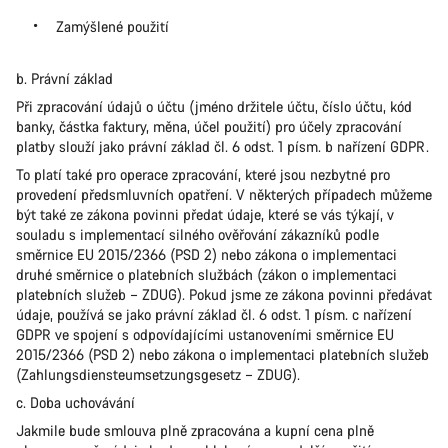
Zamýšlené použití
b. Právní základ
Při zpracování údajů o účtu (jméno držitele účtu, číslo účtu, kód
banky, částka faktury, měna, účel použití) pro účely zpracování
platby slouží jako právní základ čl. 6 odst. 1 písm. b nařízení GDPR.
To platí také pro operace zpracování, které jsou nezbytné pro
provedení předsmluvních opatření. V některých případech můžeme
být také ze zákona povinni předat údaje, které se vás týkají, v
souladu s implementací silného ověřování zákazníků podle
směrnice EU 2015/2366 (PSD 2) nebo zákona o implementaci
druhé směrnice o platebních službách (zákon o implementaci
platebních služeb – ZDUG). Pokud jsme ze zákona povinni předávat
údaje, používá se jako právní základ čl. 6 odst. 1 písm. c nařízení
GDPR ve spojení s odpovídajícími ustanoveními směrnice EU
2015/2366 (PSD 2) nebo zákona o implementaci platebních služeb
(Zahlungsdiensteumsetzungsgesetz – ZDUG).
c. Doba uchovávání
Jakmile bude smlouva plně zpracována a kupní cena plně