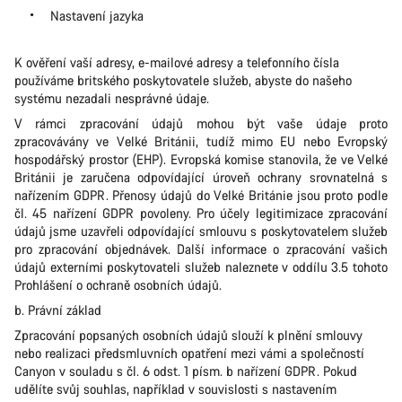
Nastavení jazyka
K ověření vaší adresy, e-mailové adresy a telefonního čísla
používáme britského poskytovatele služeb, abyste do našeho
systému nezadali nesprávné údaje.
V rámci zpracování údajů mohou být vaše údaje proto
zpracovávány ve Velké Británii, tudíž mimo EU nebo Evropský
hospodářský prostor (EHP). Evropská komise stanovila, že ve Velké
Británii je zaručena odpovídající úroveň ochrany srovnatelná s
nařízením GDPR. Přenosy údajů do Velké Británie jsou proto podle
čl. 45 nařízení GDPR povoleny. Pro účely legitimizace zpracování
údajů jsme uzavřeli odpovídající smlouvu s poskytovatelem služeb
pro zpracování objednávek. Další informace o zpracování vašich
údajů externími poskytovateli služeb naleznete v oddílu 3.5 tohoto
Prohlášení o ochraně osobních údajů.
b. Právní základ
Zpracování popsaných osobních údajů slouží k plnění smlouvy
nebo realizaci předsmluvních opatření mezi vámi a společností
Canyon v souladu s čl. 6 odst. 1 písm. b nařízení GDPR. Pokud
udělíte svůj souhlas, například v souvislosti s nastavením