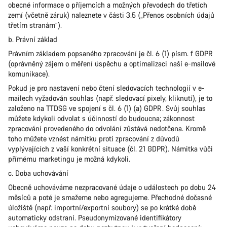
obecné informace o příjemcích a možných převodech do třetích
zemí (včetně záruk) naleznete v části 3.5 („Přenos osobních údajů
třetím stranám“).
b. Právní základ
Právním základem popsaného zpracování je čl. 6 (1) písm. f GDPR
(oprávněný zájem o měření úspěchu a optimalizaci naší e-mailové
komunikace).
Pokud je pro nastavení nebo čtení sledovacích technologií v e-
mailech vyžadován souhlas (např. sledovací pixely, kliknutí), je to
založeno na TTDSG ve spojení s čl. 6 (1) (a) GDPR. Svůj souhlas
můžete kdykoli odvolat s účinností do budoucna; zákonnost
zpracování provedeného do odvolání zůstává nedotčena. Kromě
toho můžete vznést námitku proti zpracování z důvodů
vyplývajících z vaší konkrétní situace (čl. 21 GDPR). Námitka vůči
přímému marketingu je možná kdykoli.
c. Doba uchovávání
Obecně uchováváme nezpracované údaje o událostech po dobu 24
měsíců a poté je smažeme nebo agregujeme. Přechodné dočasné
úložiště (např. importní/exportní soubory) se po krátké době
automaticky odstraní. Pseudonymizované identifikátory