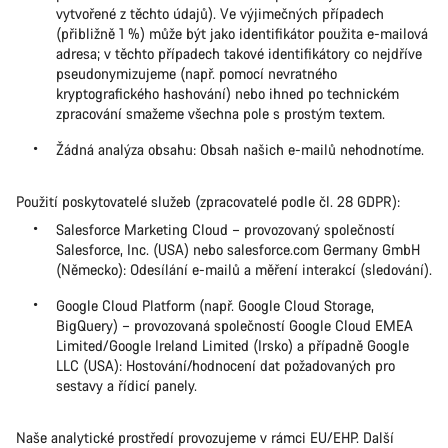
vytvořené z těchto údajů). Ve výjimečných případech
(přibližně 1 %) může být jako identifikátor použita e-mailová
adresa; v těchto případech takové identifikátory co nejdříve
pseudonymizujeme (např. pomocí nevratného
kryptografického hashování) nebo ihned po technickém
zpracování smažeme všechna pole s prostým textem.
Žádná analýza obsahu: Obsah našich e-mailů nehodnotíme.
Použití poskytovatelé služeb (zpracovatelé podle čl. 28 GDPR):
Salesforce Marketing Cloud – provozovaný společností
Salesforce, Inc. (USA) nebo salesforce.com Germany GmbH
(Německo): Odesílání e-mailů a měření interakcí (sledování).
Google Cloud Platform (např. Google Cloud Storage,
BigQuery) – provozovaná společností Google Cloud EMEA
Limited/Google Ireland Limited (Irsko) a případně Google
LLC (USA): Hostování/hodnocení dat požadovaných pro
sestavy a řídicí panely.
Naše analytické prostředí provozujeme v rámci EU/EHP. Další