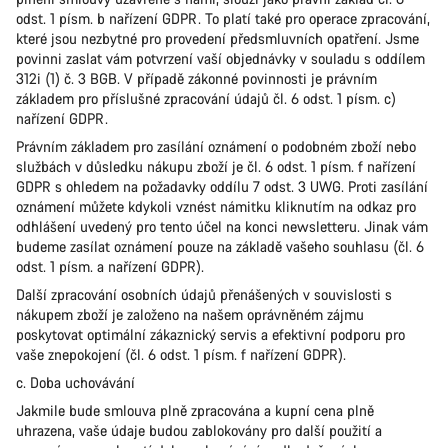
odst. 1 písm. b nařízení GDPR. To platí také pro operace zpracování,
které jsou nezbytné pro provedení předsmluvních opatření. Jsme
povinni zaslat vám potvrzení vaší objednávky v souladu s oddílem
312i (1) č. 3 BGB. V případě zákonné povinnosti je právním
základem pro příslušné zpracování údajů čl. 6 odst. 1 písm. c)
nařízení GDPR.
Právním základem pro zasílání oznámení o podobném zboží nebo
službách v důsledku nákupu zboží je čl. 6 odst. 1 písm. f nařízení
GDPR s ohledem na požadavky oddílu 7 odst. 3 UWG. Proti zasílání
oznámení můžete kdykoli vznést námitku kliknutím na odkaz pro
odhlášení uvedený pro tento účel na konci newsletteru. Jinak vám
budeme zasílat oznámení pouze na základě vašeho souhlasu (čl. 6
odst. 1 písm. a nařízení GDPR).
Další zpracování osobních údajů přenášených v souvislosti s
nákupem zboží je založeno na našem oprávněném zájmu
poskytovat optimální zákaznický servis a efektivní podporu pro
vaše znepokojení (čl. 6 odst. 1 písm. f nařízení GDPR).
c. Doba uchovávání
Jakmile bude smlouva plně zpracována a kupní cena plně
uhrazena, vaše údaje budou zablokovány pro další použití a