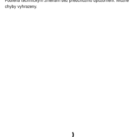
Podléhá technickým změnám bez předchozího upozornění. Možné
chyby vyhrazeny.