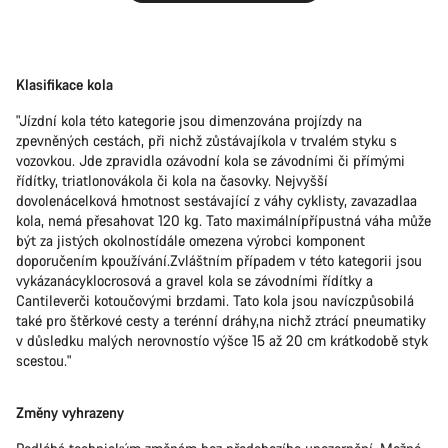
Klasifikace kola
"Jízdní kola této kategorie jsou dimenzována projízdy na
zpevněných cestách, při nichž zůstávajíkola v trvalém styku s
vozovkou. Jde zpravidla ozávodní kola se závodními či přímými
řídítky, triatlonovákola či kola na časovky. Nejvyšší
dovolenácelková hmotnost sestávající z váhy cyklisty, zavazadlaa
kola, nemá přesahovat 120 kg. Tato maximálnípřípustná váha může
být za jistých okolnostídále omezena výrobci komponent
doporučením kpoužívání.Zvláštním případem v této kategorii jsou
vykázanácyklocrosová a gravel kola se závodními řídítky a
Cantileverči kotoučovými brzdami. Tato kola jsou navíczpůsobilá
také pro štěrkové cesty a terénní dráhy,na nichž ztrácí pneumatiky
v důsledku malých nerovnostío výšce 15 až 20 cm krátkodobě styk
scestou."
Změny vyhrazeny