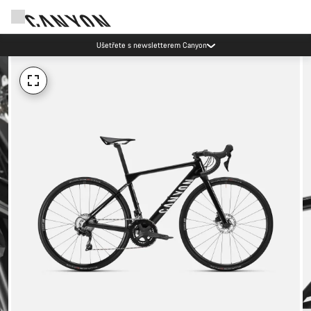
Ušetřete s newsletterem Canyon