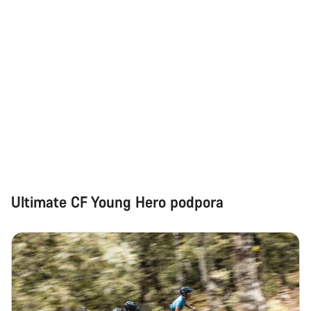
Naši odborníci podpory zákazníků čekají, aby mohli
odpovědět na vaše dotazy.
Začít chat
Zavřít
Ultimate CF Young Hero podpora