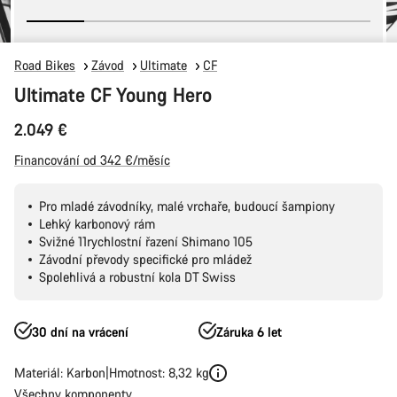
Road Bikes
Závod
Ultimate
CF
Ultimate CF Young Hero
2.049 €
Financování od 342 €/měsíc
Pro mladé závodníky, malé vrchaře, budoucí šampiony
Lehký karbonový rám
Svižné 11rychlostní řazení Shimano 105
Závodní převody specifické pro mládež
Spolehlivá a robustní kola DT Swiss
30 dní na vrácení
Záruka 6 let
Materiál: Karbon
Hmotnost: 8,32 kg
Všechny komponenty