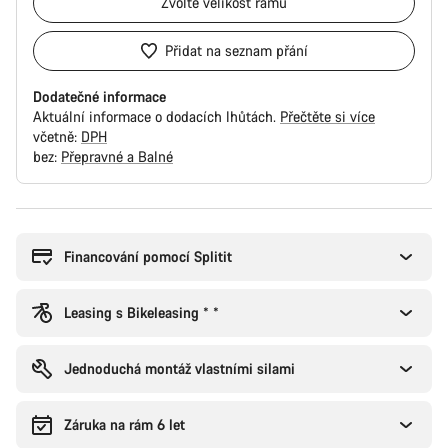
Zvolte
velikost rámu
Přidat na seznam přání
Dodatečné informace
Aktuální informace o dodacích lhůtách.
Přečtěte si více
včetně:
DPH
bez:
Přepravné a Balné
Důvody
ke
koupi
Financování pomocí Splitit
Leasing s Bikeleasing * *
Jednoduchá montáž vlastními silami
Záruka na rám 6 let