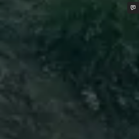
Potřebujete pomoc?
Naši odborníci podpory zákazníků čekají, aby mohli
odpovědět na vaše dotazy.
Začít chat
Zavřít