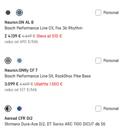
Porovnat
Dostupné pouze v S | M
-11%
Neuron:ON AL 8
Bosch Performance Line CX, Fox 36 Rhythm
Původní
Z 4.139 €
4.649 €
Sleva až 510 €
cena
nebo od 690 €/Mě.
Porovnat
Dostupné pouze v L | XL
-33%
Neuron:ONfly CF 7
Bosch Performance Line SX, RockShox Pike Base
Původní
3.099 €
4.649 €
Ušetříte 1.550 €
cena
nebo od 517 €/Mě.
Porovnat
-17%
Wattmetr
Aeroad CFR Di2
Shimano Dura-Ace Di2, DT Swiss ARC 1100 DICUT db 55