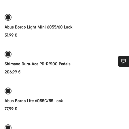
cena
Abus Bordo Light Mini 6055/60 Lock
51,99 €
Přidat do košíku
Shimano Dura-Ace PD-R9100 Pedals
Potřebujete pomoc?
206,99 €
Přidat do košíku
Naši odborníci podpory zákazníků čekají, aby mohli
odpovědět na vaše dotazy.
Abus Bordo Lite 6055C/85 Lock
77,99 €
Přidat do košíku
Začít chat
Zavřít