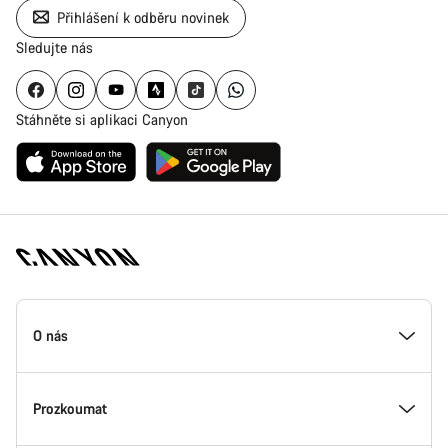
Přihlášení k odběru novinek
Sledujte nás
Stáhněte si aplikaci Canyon
Zápatí
stránky
O nás
Canyon
Uvnitř Canyonu
Prozkoumat