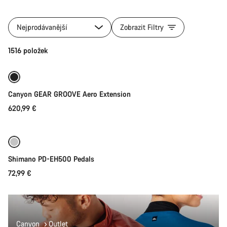
Všechny
kategorie
Nejprodávanější
Zobrazit Filtry
produktu
Díly
Přidat do košíku
1516 položek
jízdního
kola
Canyon GEAR GROOVE Aero Extension
620,99 €
Přidat do košíku
Shimano PD-EH500 Pedals
72,99 €
Canyon
Outlet