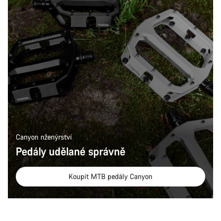
Canyon nženýrství
Pedály udělané správně
Koupit MTB pedály Canyon