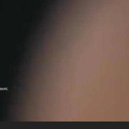
ovni.