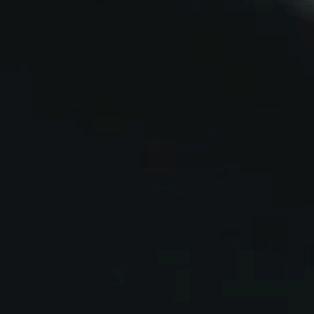
Potře
Naši odbo