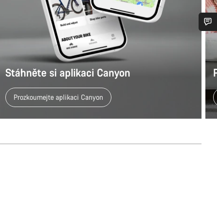
bujete pomoc?
rníci podpory zákazníků čekají, aby mohli odpovědět na vaše dotazy.
Stáhněte si aplikaci Canyon
Prozkoumejte aplikaci Canyon
Začít chat
Zavřít