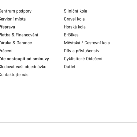
Centrum podpory
Silniční kola
Servisní místa
Gravel kola
Přeprava
Horská kola
Platba & Financování
E-Bikes
Záruka & Garance
Městská / Cestovní kola
Vrácení
Díly a příslušenství
Zde odstoupit od smlouvy
Cyklistické Oblečení
Sledovat vaši objednávku
Outlet
Kontaktujte nás