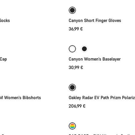
Nové
Socks
Canyon Short Finger Gloves
36,99 €
Rychlý výběr
Rychlý výběr
 Cap
Canyon Women's Baselayer
30,99 €
Rychlý výběr
Přidat do košíku
 Women's Bibshorts
Oakley Radar EV Path Prizm Polari
206,99 €
Přidat do košíku
Rychlý výběr