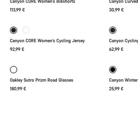
Canyon CORE Women's Bibshorts
Canyon Curve
113,99 €
30,99 €
Rychlý výběr
Připraveno
Canyon CORE Women's Cycling Jersey
Canyon Cyclin
92,99 €
62,99 €
Přidat do košíku
Oakley Sutro Prizm Road Glasses
Canyon Winter
180,99 €
25,99 €