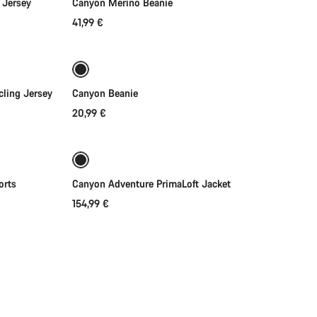
 Jersey
Canyon Merino Beanie
41,99 €
Přidat do košíku
ling Jersey
Canyon Beanie
20,99 €
Rychlý výběr
orts
Canyon Adventure PrimaLoft Jacket
154,99 €