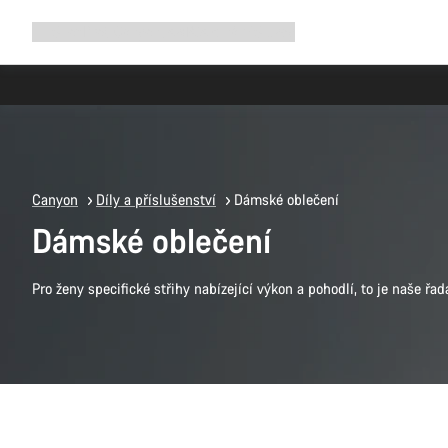
Rozbalit
Shop
Proč Canyon
Jezděte s námi
Služby
navigaci
Canyon
Díly a příslušenství
Dámské oblečení
Dámské oblečení
Pro ženy specifické střihy nabízející výkon a pohodlí, to je naše ř
Rychlý výběr