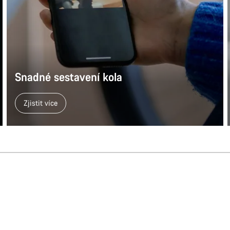
Potře
Naši odbo
Snadné sestavení kola
Zjistit více