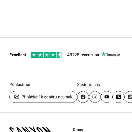
Excellent
48.728 recenzí na
Přihlásit se
Sledujte nás
Přihlášení k odběru novinek
Zápatí
stránky
O nás