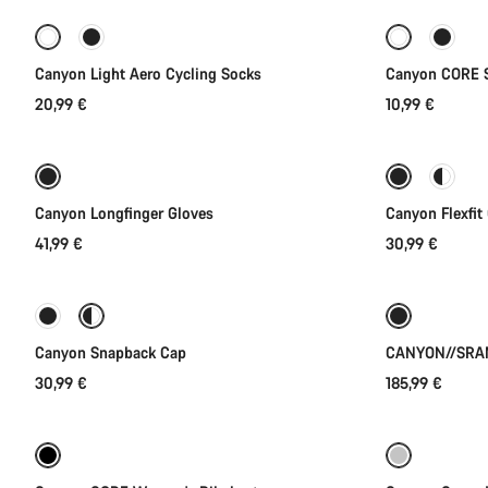
Canyon Light Aero Cycling Socks
Canyon CORE 
20,99 €
10,99 €
Rychlý výběr
Nové Zboží
Canyon Longfinger Gloves
Canyon Flexfit
41,99 €
30,99 €
Rychlý výběr
Nové
Canyon Snapback Cap
CANYON//SRAM
30,99 €
185,99 €
Rychlý výběr