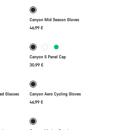
Připraveno na počasí
Nové
Canyon Mid Season Gloves
46,99 €
Přidat do košíku
Canyon 5 Panel Cap
30,99 €
Rychlý výběr
zed Glasses
Canyon Aero Cycling Gloves
46,99 €
Přidat do košíku