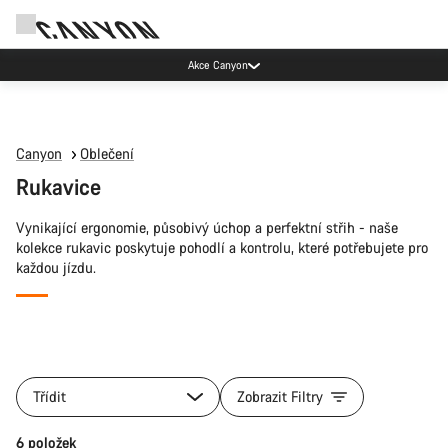
Akce Canyon
Canyon
Oblečení
Rukavice
Vynikající ergonomie, působivý úchop a perfektní střih - naše
kolekce rukavic poskytuje pohodlí a kontrolu, které potřebujete pro
každou jízdu.
Všechny
kategorie
Třídit
Zobrazit Filtry
produktu
Rukavice
Rychlý výběr
6 položek