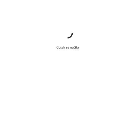
Začít chat
Zavřít
Obsah se načítá