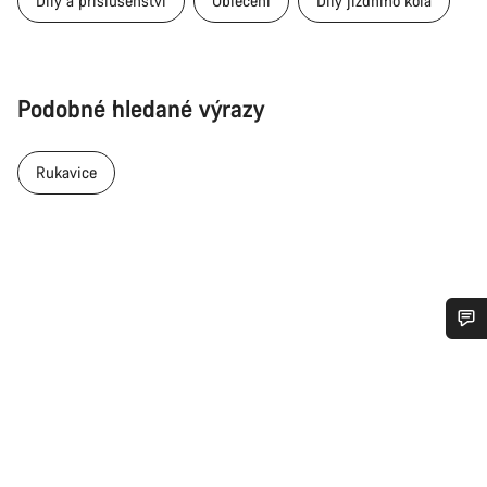
Díly a příslušenství
Oblečení
Díly jízdního kola
Podobné hledané výrazy
Rukavice
Potřebujete pomoc?
Naši odborníci podpory zákazníků čekají, aby mohli
odpovědět na vaše dotazy.