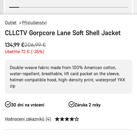
Outlet
Příslušenství
CLLCTV Gorpcore Lane Soft Shell Jacket
Původní
134,99 €
206,99 €
cena
Ušetříte 72 € (-35%)
Double-weave fabric made from 100% American cotton,
water-repellent, breathable, lift card pocket on the sleeve,
helmet-compatible hood, high-density print, waterproof YKK
zip
30 dní na vrácení
Záruka 2 roky
Hodnocení zákazníků (4)