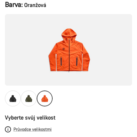
Konfigurace
Barva:
Oranžová
produktu
Vyberte svůj velikost
Průvodce velikostmi