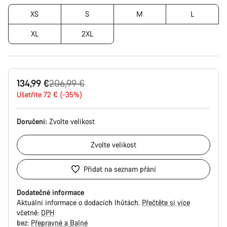
XS
S
M
L
XL
2XL
Původní
134,99 €
206,99 €
cena
Ušetříte 72 € (-35%)
Doručení:
Zvolte
velikost
Zvolte
velikost
Přidat na seznam přání
Dodatečné informace
Aktuální informace o dodacích lhůtách.
Přečtěte si více
včetně:
DPH
bez:
Přepravné a Balné