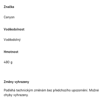
Značka
Canyon
Voděodolnost
Voděodolný
Hmotnost
480 g
Právní
Změny vyhrazeny
omezení
Podléhá technickým změnám bez předchozího upozornění. Možné
chyby vyhrazeny.