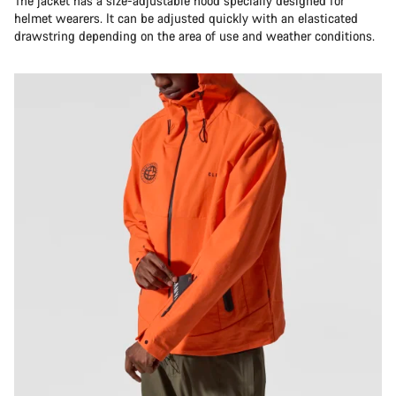
The jacket has a size-adjustable hood specially designed for
Potřebujete pomoc?
helmet wearers. It can be adjusted quickly with an elasticated
drawstring depending on the area of use and weather conditions.
Naši odborníci podpory zákazníků čekají, aby mohli
odpovědět na vaše dotazy.
Začít chat
Zavřít