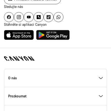
Sledujte nás
Stáhněte si aplikaci Canyon
Zápatí
stránky
O nás
Canyon
Uvnitř Canyonu
Prozkoumat