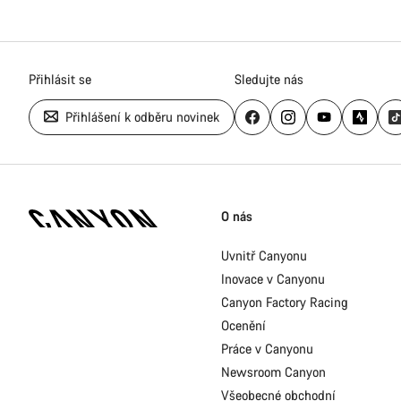
Přihlásit se
Sledujte nás
Přihlášení k odběru novinek
Zápatí
stránky
O nás
Canyon
Uvnitř Canyonu
Inovace v Canyonu
Canyon Factory Racing
Ocenění
Práce v Canyonu
Newsroom Canyon
Všeobecné obchodní