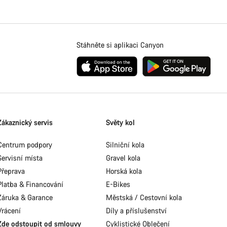
Stáhněte si aplikaci Canyon
Zákaznický servis
Světy kol
Centrum podpory
Silniční kola
Servisní místa
Gravel kola
Přeprava
Horská kola
Platba & Financování
E-Bikes
Záruka & Garance
Městská / Cestovní kola
Vrácení
Díly a příslušenství
Zde odstoupit od smlouvy
Cyklistické Oblečení