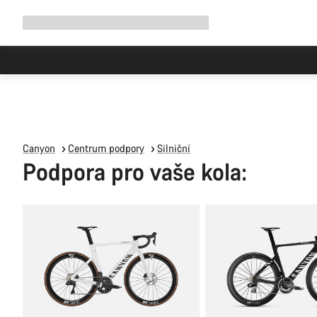
Rozbalit
Shop
Proč Canyon
Jezděte s námi
Služby
navigaci
Canyon
Centrum podpory
Silniční
Podpora pro vaše kola: