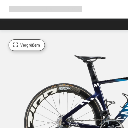
Navigation
Shop
Why Canyon
Ride with us
Service
ausklappen
Vergrößern