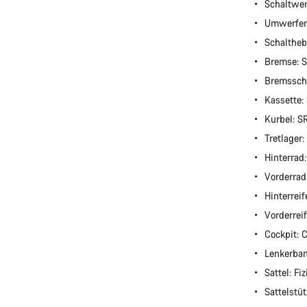
Schaltwer
Umwerfer
Schaltheb
Bremse: 
Bremssch
Kassette:
Kurbel: 
Tretlage
Hinterrad
Vorderra
Hinterrei
Vorderrei
Cockpit:
Lenkerba
Sattel: Fi
Sattelstü