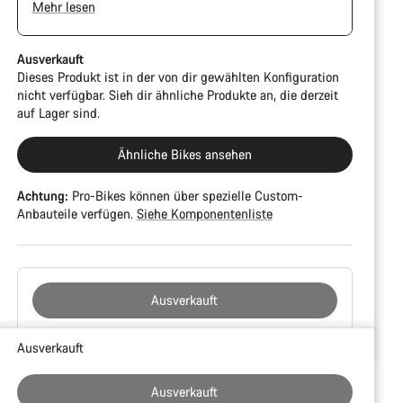
Mehr lesen
sind. Außerdem können Rahmen und Komponenten
Kratzer, Lackschäden und Farbabweichungen
aufweisen. Die Funktion ist jedoch weiterhin
Ausverkauft
einwandfrei.
Dieses Produkt ist in der von dir gewählten Konfiguration
nicht verfügbar. Sieh dir ähnliche Produkte an, die derzeit
auf Lager sind.
Ähnliche Bikes ansehen
Achtung:
Pro-Bikes können über spezielle Custom-
Anbauteile verfügen.
Siehe Komponentenliste
Ausverkauft
Kaufargumente
Ausverkauft
Ausverkauft