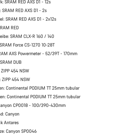
k: SRAM RED AXS D1 - 12s
: SRAM RED AXS D1 - 2s
el: SRAM RED AXS D1 - 2x12s
SRAM RED
eibe: SRAM CLX-R 160 / 140
 SRAM Force CS-1270 10-28T
SRAM AXS Powermeter - 52/39T - 170mm
r: SRAM DUB
: ZIPP 454 NSW
d: ZIPP 454 NSW
fen: Continental PODIUM TT 25mm tubular
fen: Continental PODIUM TT 25mm tubular
 Canyon CP0018 - 100/390-430mm
nd: Canyon
zik Antares
tze: Canyon SP0046