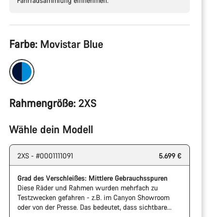
Fahrradsammlung einnehmen.
Produktkonfiguration
Farbe:
Movistar Blue
Rahmengröße:
2XS
Wähle dein Modell
2XS - #0001111091
5.699 €
Grad des Verschleißes: Mittlere Gebrauchsspuren
Diese Räder und Rahmen wurden mehrfach zu
Testzwecken gefahren - z.B. im Canyon Showroom
oder von der Presse. Das bedeutet, dass sichtbare
Gebrauchsspuren an Kassette und Kette vorhanden