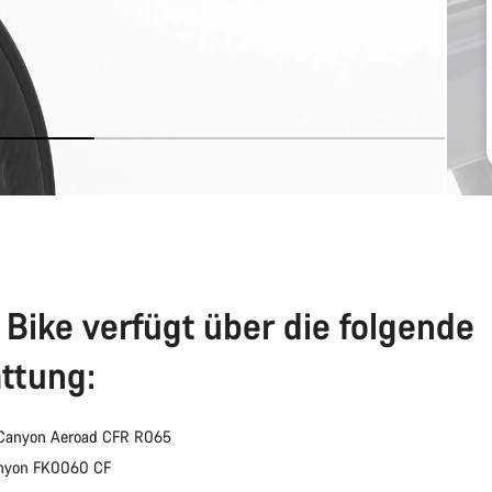
 Bike verfügt über die folgende
ttung:
Canyon Aeroad CFR R065
anyon FK0060 CF