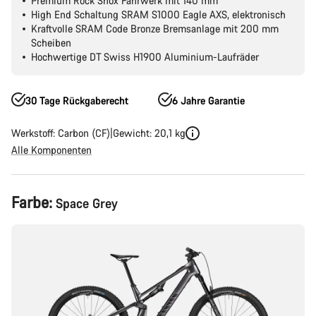
Premium Rock Shox Fahrwerk mit 140 mm
High End Schaltung SRAM S1000 Eagle AXS, elektronisch
Kraftvolle SRAM Code Bronze Bremsanlage mit 200 mm
Scheiben
Hochwertige DT Swiss H1900 Aluminium-Laufräder
30 Tage Rückgaberecht
6 Jahre Garantie
Werkstoff: Carbon (CF)
Gewicht: 20,1 kg
Alle Komponenten
Produktkonfiguration
Farbe:
Space Grey