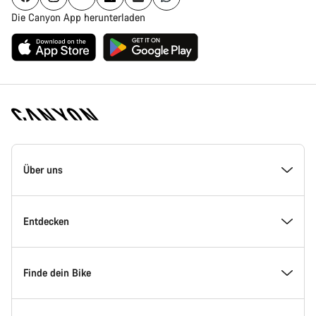
Die Canyon App herunterladen
Canyon
Homepage
Über uns
Fußzeile
Inside Canyon
Entdecken
Innovation bei Canyon
Events
Finde dein Bike