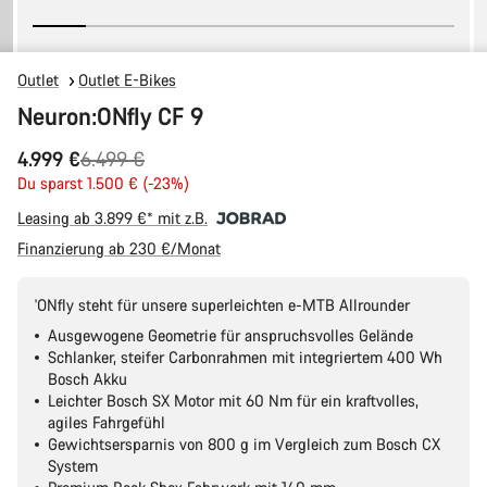
Outlet
Outlet E-Bikes
Neuron:ONfly CF 9
Ursprungspreis
4.999 €
6.499 €
Du sparst 1.500 € (-23%)
Leasing ab 3.899 €* mit z.B.
Finanzierung ab 230 €/Monat
'ONfly steht für unsere superleichten e-MTB Allrounder
Ausgewogene Geometrie für anspruchsvolles Gelände
Schlanker, steifer Carbonrahmen mit integriertem 400 Wh
Bosch Akku
Leichter Bosch SX Motor mit 60 Nm für ein kraftvolles,
agiles Fahrgefühl
Gewichtsersparnis von 800 g im Vergleich zum Bosch CX
System