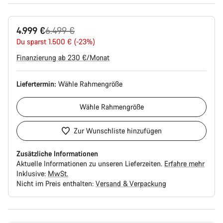
Ursprungspreis
4.999 €
6.499 €
Du sparst 1.500 € (-23%)
Finanzierung ab 230 €/Monat
Liefertermin:
Wähle
Rahmengröße
Wähle
Rahmengröße
Zur Wunschliste hinzufügen
Zusätzliche Informationen
Aktuelle Informationen zu unseren Lieferzeiten.
Erfahre mehr
Inklusive:
MwSt.
Nicht im Preis enthalten:
Versand & Verpackung
Kaufargumente