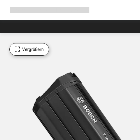
Navigation
Shop
Why Canyon
Ride with us
Service
ausklappen
Vergrößern