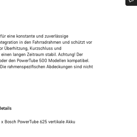
Benötigst du Hilfe?
Unsere Experten stehen dir jetzt im Chat zur Verfügung.
ür eine konstante und zuverlässige
ntegration in den Fahrradrahmen und schützt vor
vor Überhitzung, Kurzschluss und
Chat starten
r einen langen Zeitraum stabil. Achtung! Der
 oder den PowerTube 500 Modellen kompatibel.
Schließen
 Die rahmenspezifischen Abdeckungen sind nicht
Details
1 x Bosch PowerTube 625 vertikale Akku