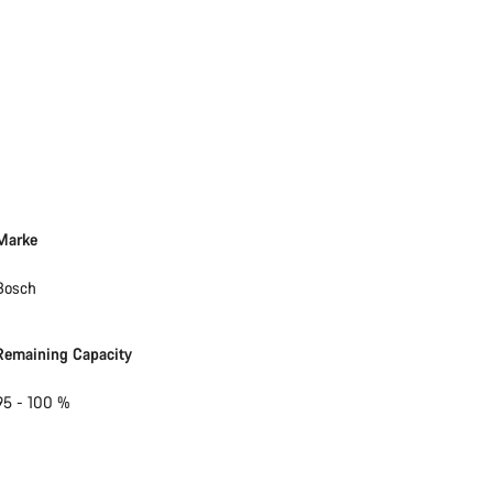
Marke
Bosch
Remaining Capacity
95 - 100 %