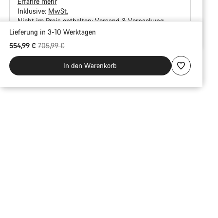
Erfahre mehr
Inklusive:
MwSt.
Nicht im Preis enthalten:
Versand & Verpackung
Lieferung in 3-10 Werktagen
Kaufargumente
Ursprungspreis
554,99 €
705,99 €
In den Warenkorb