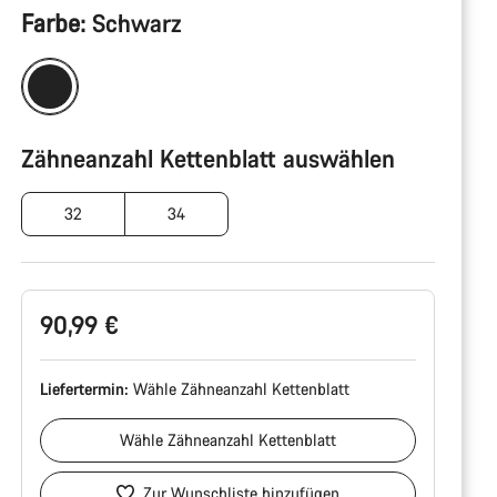
Produktkonfiguration
Farbe:
Schwarz
Zähneanzahl Kettenblatt auswählen
32
34
90,99 €
Liefertermin:
Wähle
Zähneanzahl Kettenblatt
Wähle
Zähneanzahl Kettenblatt
Zur Wunschliste hinzufügen