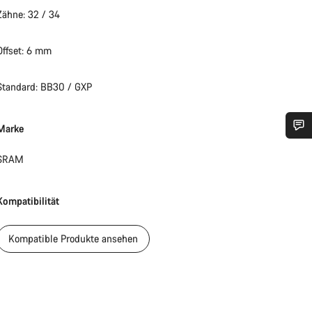
Zähne: 32 / 34
Offset: 6 mm
Standard: BB30 / GXP
Marke
Benötigst du Hilfe?
SRAM
Unsere Experten stehen dir jetzt im Chat zur Verfügung.
Kompatibilität
Chat starten
Kompatible Produkte ansehen
Schließen