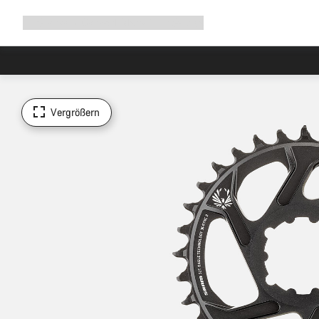
Navigation
Shop
Why Canyon
Ride with us
Service
ausklappen
Vergrößern