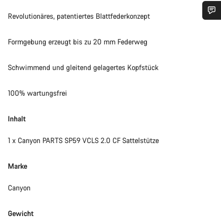
Revolutionäres, patentiertes Blattfederkonzept
Benötigst du Hilfe?
Formgebung erzeugt bis zu 20 mm Federweg
Unsere Experten stehen dir jetzt im Chat zur Verfügung.
Schwimmend und gleitend gelagertes Kopfstück
Chat starten
100% wartungsfrei
Schließen
Inhalt
1 x Canyon PARTS SP59 VCLS 2.0 CF Sattelstütze
Marke
Canyon
Gewicht