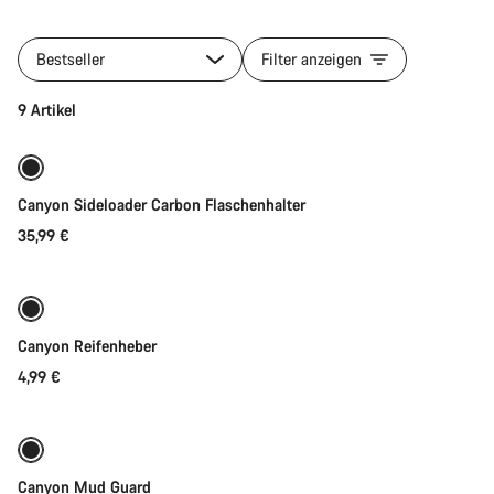
Alle
Produkte
Bestseller
Filter anzeigen
der
Kategorie
Schnellauswahl
9 Artikel
Lux
Trail
Gear
Collection
Canyon Sideloader Carbon Flaschenhalter
35,99 €
In den Warenkorb
Canyon Reifenheber
4,99 €
In den Warenkorb
Canyon Mud Guard