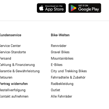
Kundenservice
Bike-Welten
Service Center
Rennräder
Service-Standorte
Gravel Bikes
Versand
Mountainbikes
Zahlung & Finanzierung
E-Bikes
Garantie & Gewährleistung
City und Trekking Bikes
Retouren
Fahrradteile & Zubehör
Vertrag widerrufen
Radbekleidung
Bestellverfolgung
Outlet
Kontakt aufnehmen
Alle Fahrräder