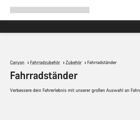
Navigation
Shop
Why Canyon
Ride with us
Service
ausklappen
Canyon
Fahrradzubehör
Zubehör
Fahrradständer
Fahrradständer
Verbessere dein Fahrerlebnis mit unserer großen Auswahl an Fahr
In den Warenkorb