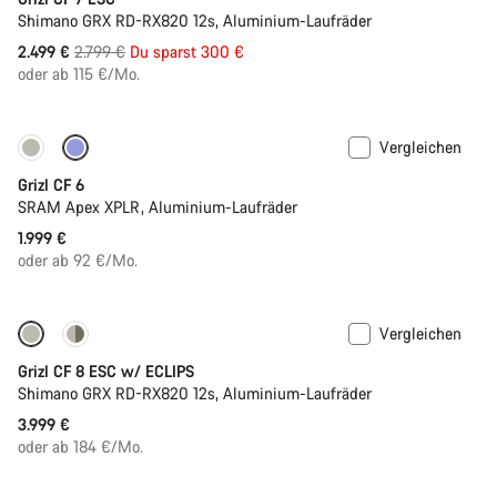
Shimano GRX RD-RX820 12s, Aluminium-Laufräder
Ursprungspreis
2.499 €
2.799 €
Du sparst 300 €
oder ab 115 €/Mo.
Vergleichen
Grizl CF 6
SRAM Apex XPLR, Aluminium-Laufräder
1.999 €
oder ab 92 €/Mo.
Vergleichen
Neue Verfügbarkeiten
Grizl CF 8 ESC w/ ECLIPS
Shimano GRX RD-RX820 12s, Aluminium-Laufräder
3.999 €
oder ab 184 €/Mo.