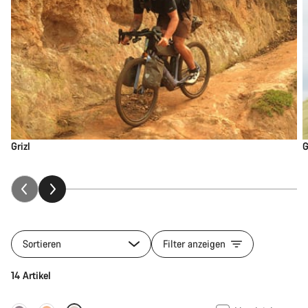
Grizl
G
Sortieren
Filter anzeigen
14 Artikel