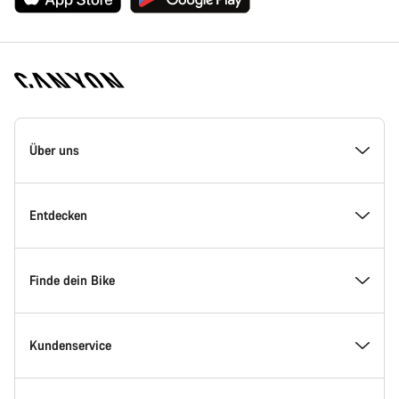
Canyon
Homepage
Über uns
Fußzeile
Inside Canyon
Entdecken
Innovation bei Canyon
Events
Finde dein Bike
Canyon Factory Racing
Canyon Standorte finden
Modellfinder
Kundenservice