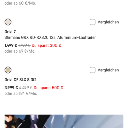
oder ab 60 €/Mo.
Vergleichen
Nur verfügbar in 2XL
-17%
Grizl 7
Shimano GRX RD-RX820 12s, Aluminium-Laufräder
Ursprungspreis
1.499 €
1.799 €
Du sparst 300 €
oder ab 69 €/Mo.
Vergleichen
Nur verfügbar in M
-11%
Grizl CF SLX 8 Di2
Ursprungspreis
3.999 €
4.499 €
Du sparst 500 €
oder ab 184 €/Mo.