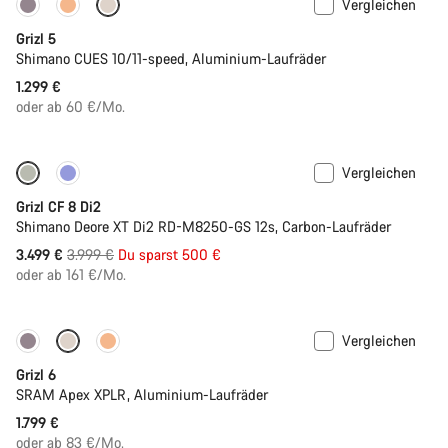
Vergleichen
Nur verfügbar in M | L
Grizl 5
Shimano CUES 10/11-speed, Aluminium-Laufräder
1.299 €
oder ab 60 €/Mo.
Vergleichen
-13%
Grizl CF 8 Di2
Shimano Deore XT Di2 RD-M8250-GS 12s, Carbon-Laufräder
Ursprungspreis
3.499 €
3.999 €
Du sparst 500 €
oder ab 161 €/Mo.
Vergleichen
Neue Verfügbarkeiten
Grizl 6
SRAM Apex XPLR, Aluminium-Laufräder
1.799 €
oder ab 83 €/Mo.