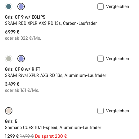
Vergleichen
Neue Verfügbarkeiten
Grizl CF 9 w/ ECLIPS
SRAM RED XPLR AXS RD 13s, Carbon-Laufräder
6.999 €
oder ab 322 €/Mo.
Vergleichen
Nur verfügbar in XL | 2XL
Federung
Grizl CF 8 w/ RIFT
SRAM Rival XPLR AXS RD 13s, Aluminium-Laufräder
3.499 €
oder ab 161 €/Mo.
Vergleichen
Nur verfügbar in 2XL
-13%
Grizl 5
Shimano CUES 10/11-speed, Aluminium-Laufräder
Ursprungspreis
1.299 €
1.499 €
Du sparst 200 €