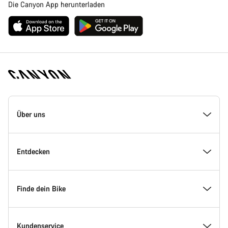
Die Canyon App herunterladen
Canyon
Homepage
Über uns
Fußzeile
Inside Canyon
Entdecken
Innovation bei Canyon
Events
Finde dein Bike
Canyon Factory Racing
Canyon Standorte finden
Modellfinder
Kundenservice