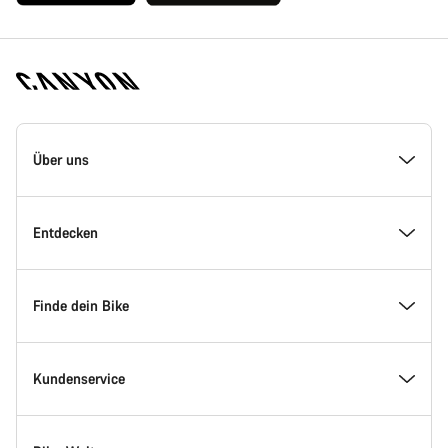
Canyon
Homepage
Über uns
Fußzeile
Inside Canyon
Entdecken
Innovation bei Canyon
Events
Finde dein Bike
Canyon Factory Racing
Canyon Standorte finden
Modellfinder
Kundenservice