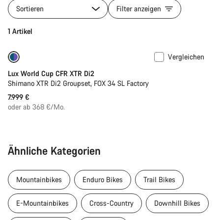
Sortieren
Filter anzeigen
1 Artikel
Vergleichen
Nur verfügbar in XS
Lux World Cup CFR XTR Di2
Shimano XTR Di2 Groupset, FOX 34 SL Factory
7.999 €
oder ab 368 €/Mo.
Ähnliche Kategorien
Mountainbikes
Enduro Bikes
Trail Bikes
E-Mountainbikes
Cross-Country
Downhill Bikes