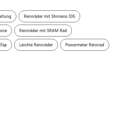
altung
Rennräder mit Shimano 105
orce
Rennräder mit SRAM Red
eTap
Leichte Rennräder
Powermeter Rennrad