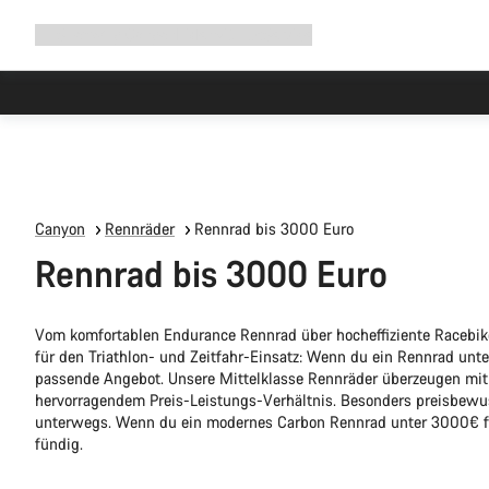
Navigation
Shop
Why Canyon
Ride with us
Service
ausklappen
Canyon
Rennräder
Rennrad bis 3000 Euro
Rennrad bis 3000 Euro
Vom komfortablen Endurance Rennrad über hocheffiziente Racebike
für den Triathlon- und Zeitfahr-Einsatz: Wenn du ein Rennrad unt
passende Angebot. Unsere Mittelklasse Rennräder überzeugen mit
hervorragendem Preis-Leistungs-Verhältnis. Besonders preisbewu
unterwegs. Wenn du ein modernes Carbon Rennrad unter 3000€ fa
fündig.