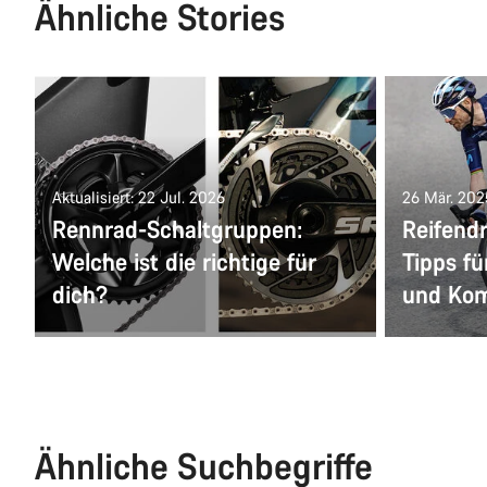
Ähnliche Stories
Aktualisiert: 22 Jul. 2026
26 Mär. 202
Rennrad-Schaltgruppen:
Reifend
Welche ist die richtige für
Tipps fü
dich?
und Kom
Ähnliche Suchbegriffe