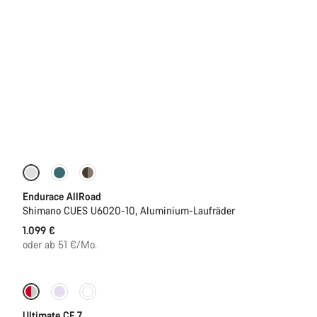
Einsteigermodell
Neu
Endurace AllRoad
Shimano CUES U6020-10, Aluminium-Laufräder
1.099 €
oder ab 51 €/Mo.
Neue Verfügbarkeiten
Ultimate CF 7