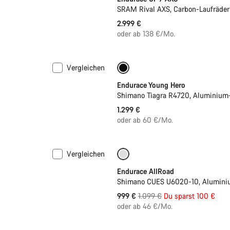
SRAM Rival AXS, Carbon-Laufräder
2.999 €
oder ab 138 €/Mo.
Vergleichen
Jugend Rennrad
Endurace Young Hero
Shimano Tiagra R4720, Aluminium
1.299 €
oder ab 60 €/Mo.
Vergleichen
Nur verfügbar in 2XL
-9%
Endurace AllRoad
Shimano CUES U6020-10, Alumini
Ursprungspreis
999 €
1.099 €
Du sparst 100 €
oder ab 46 €/Mo.