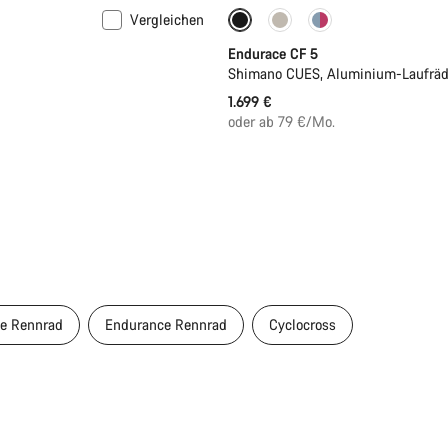
Vergleichen
Bald verfügbar
Neu
Endurace CF 5
Shimano CUES, Aluminium-Laufräd
1.699 €
oder ab 79 €/Mo.
e Rennrad
Endurance Rennrad
Cyclocross