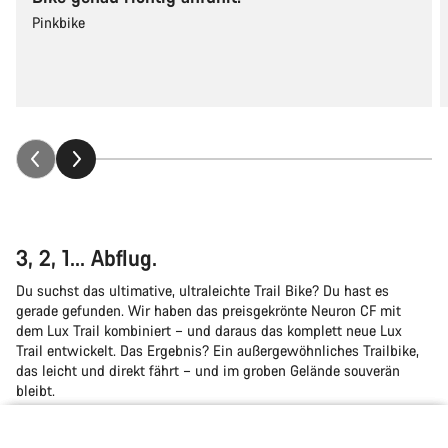
Pinkbike
3, 2, 1... Abflug.
Du suchst das ultimative, ultraleichte Trail Bike? Du hast es
gerade gefunden. Wir haben das preisgekrönte Neuron CF mit
dem Lux Trail kombiniert – und daraus das komplett neue Lux
Trail entwickelt. Das Ergebnis? Ein außergewöhnliches Trailbike,
das leicht und direkt fährt – und im groben Gelände souverän
bleibt.
Zurück nach oben
Canyon Framebag Long Rahmenhalterung
Canyon CO₂ Inflator
Canyon FUEL Trinkflasche 750ml