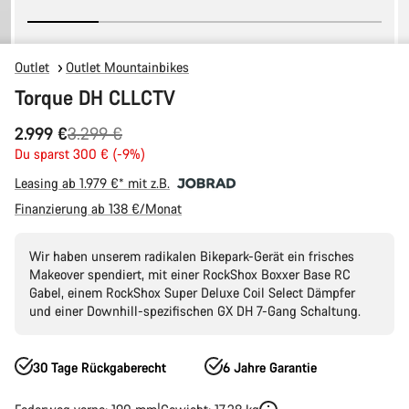
Outlet
Outlet Mountainbikes
Torque DH CLLCTV
Ursprungspreis
2.999 €
3.299 €
Du sparst 300 € (-9%)
Leasing ab 1.979 €* mit z.B.
Finanzierung ab 138 €/Monat
Wir haben unserem radikalen Bikepark-Gerät ein frisches
Makeover spendiert, mit einer RockShox Boxxer Base RC
Gabel, einem RockShox Super Deluxe Coil Select Dämpfer
und einer Downhill-spezifischen GX DH 7-Gang Schaltung.
30 Tage Rückgaberecht
6 Jahre Garantie