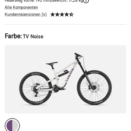
Federweg vorne: 190 mm
Gewicht: 17,28 kg
Alle Komponenten
Kundenrezensionen (4)
Produktkonfiguration
Farbe:
TV Noise