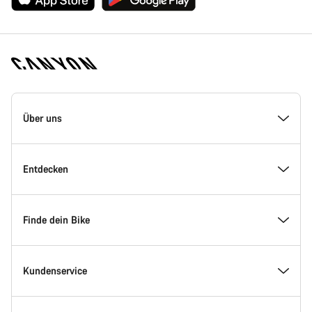
Canyon
Homepage
Über uns
Fußzeile
Inside Canyon
Entdecken
Innovation bei Canyon
Events
Finde dein Bike
Canyon Factory Racing
Canyon Standorte finden
Modellfinder
Kundenservice