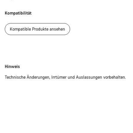
Kompatibilität
Chat starten
Kompatible Produkte ansehen
Schließen
Disclaimer
Hinweis
Technische Änderungen, Irrtümer und Auslassungen vorbehalten.