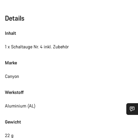
Details
Inhalt
1 x Schaltauge Nr. 4 inkl. Zubehör
Marke
Canyon
Werkstoff
Aluminium (AL)
Benötigst du Hilfe?
Gewicht
22 g
Unsere Experten stehen dir jetzt im Chat zur Verfügung.