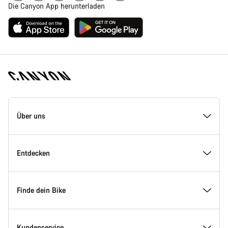
Die Canyon App herunterladen
Canyon
Homepage
Über uns
Fußzeile
Inside Canyon
Entdecken
Innovation bei Canyon
Events
Finde dein Bike
Canyon Factory Racing
Canyon Standorte finden
Modellfinder
Kundenservice