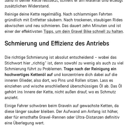
Sand in deiner Kette festsetzt, schleift er am Material und erzeugt
zusätzlichen Widerstand.
Reinige deine Kette regelmäßig. Nach schlammigen Fahrten
gründlich mit Entfetter säubern. Nach trockenen, staubigen Rides
abwischen und neu schmieren. Das dauert zehn Minuten und ist
einer der effektivsten
Tipps, um dein Gravel Bike schnell zu halten
.
Schmierung und Effizienz des Antriebs
Die richtige Schmierung ist absolut entscheidend – wobei das
Stichwort hier „richtig“ ist, denn sowohl zu wenig als auch zu viel
Schmierung führt zu Problemen.
Trage nach der Reinigung ein
hochwertiges Kettenöl auf
und konzentriere dich dabei auf die
inneren Glieder, also dort, wo Pins und Rollen sitzen. Lass es
einziehen und wische anschließend überschüssiges Öl ab. Das Öl
gehört ins Innere der Kette, nicht außen drauf, wo es Schmutz
anzieht.
Einige Fahrer schwören beim Graveln auf gewachste Ketten, da
diese länger sauber bleiben. Der Aufwand am Anfang ist höher,
aber für ernsthafte Gravel-Rennen oder Ultra-Distanzen definitiv
eine Überlegung wert.