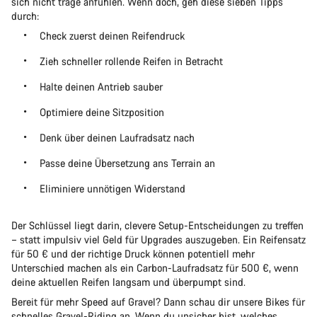
sich nicht träge anfühlen. Wenn doch, geh diese sieben Tipps
durch:
Check zuerst deinen Reifendruck
Zieh schneller rollende Reifen in Betracht
Halte deinen Antrieb sauber
Optimiere deine Sitzposition
Denk über deinen Laufradsatz nach
Passe deine Übersetzung ans Terrain an
Eliminiere unnötigen Widerstand
Der Schlüssel liegt darin, clevere Setup-Entscheidungen zu treffen
– statt impulsiv viel Geld für Upgrades auszugeben. Ein Reifensatz
für 50 € und der richtige Druck können potentiell mehr
Unterschied machen als ein Carbon-Laufradsatz für 500 €, wenn
deine aktuellen Reifen langsam und überpumpt sind.
Bereit für mehr Speed auf Gravel? Dann schau dir unsere Bikes für
schnelles Gravel-Riding an. Wenn du unsicher bist,
welches