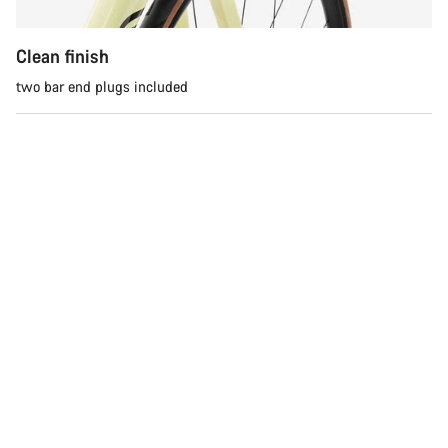
preguntas.
Clean finish
Abrir chat
two bar end plugs included
Cerrar