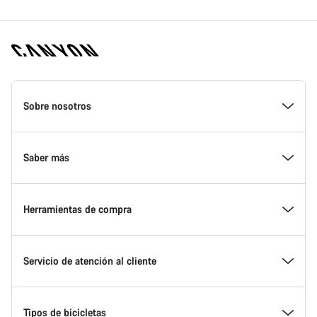
Canyon
Homepage
Sobre nosotros
Footer
Conoce Canyon
Saber más
Innovación en Canyon
Eventos
Herramientas de compra
Canyon Factory Racing
Encuentra un punto de servicio Canyon
Encuentra tu bicicleta
Servicio de atención al cliente
Premios
Equipos, deportistas y ciclistas
Bicicletas disponibles
Centro de ayuda
Tipos de bicicletas