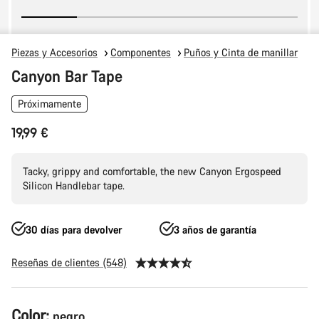
Piezas y Accesorios
Componentes
Puños y Cinta de manillar
Canyon Bar Tape
Próximamente
19,99 €
Tacky, grippy and comfortable, the new Canyon Ergospeed
Silicon Handlebar tape.
30 días para devolver
3 años de garantía
Reseñas de clientes (548)
Configuración
Color:
negro