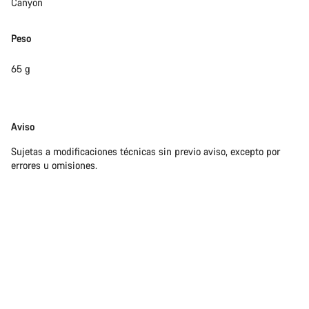
Canyon
Peso
65 g
Exención
Aviso
de
Sujetas a modificaciones técnicas sin previo aviso, excepto por
responsabilidades
errores u omisiones.