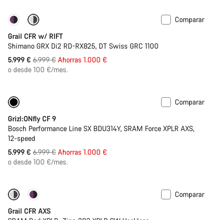
Comparar
-14%
Suspensión
Grail CFR w/ RIFT
Shimano GRX Di2 RD-RX825, DT Swiss GRC 1100
Precio
5.999 €
6.999 €
Ahorras 1.000 €
original
o desde 100 €/mes.
Comparar
-14%
Batería de 400 Wh
Grizl:ONfly CF 9
Bosch Performance Line SX BDU314Y, SRAM Force XPLR AXS,
12-speed
Precio
5.999 €
6.999 €
Ahorras 1.000 €
original
o desde 100 €/mes.
Comparar
-7%
Disponible
Grail CFR AXS