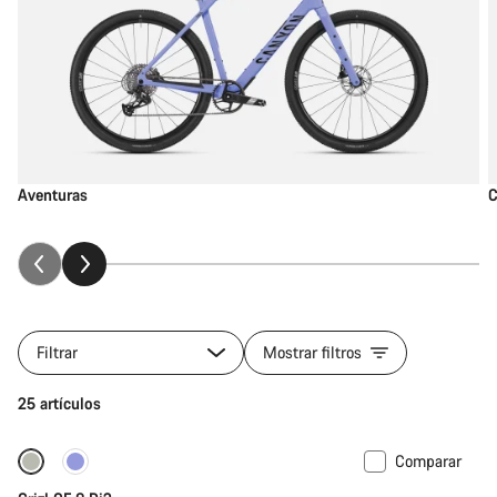
Aventuras
C
Filtrar
Mostrar filtros
25 artículos
Comparar
-13%