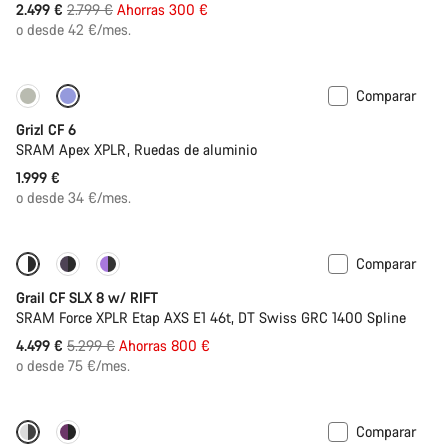
Precio
2.499 €
2.799 €
Ahorras 300 €
original
o desde 42 €/mes.
Comparar
Grizl CF 6
SRAM Apex XPLR, Ruedas de aluminio
1.999 €
o desde 34 €/mes.
Comparar
-15%
Suspensión
Grail CF SLX 8 w/ RIFT
SRAM Force XPLR Etap AXS E1 46t, DT Swiss GRC 1400 Spline
Precio
4.499 €
5.299 €
Ahorras 800 €
original
o desde 75 €/mes.
Comparar
-15%
Potenciómetro