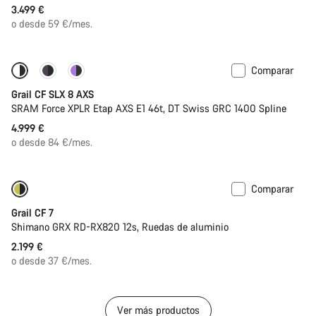
3.499 €
o desde 59 €/mes.
Comparar
Solo disponible en talla 2XL
Potenciómetro
Grail CF SLX 8 AXS
SRAM Force XPLR Etap AXS E1 46t, DT Swiss GRC 1400 Spline
4.999 €
o desde 84 €/mes.
Comparar
Solo disponible en talla XL | 2XL
Grail CF 7
Shimano GRX RD-RX820 12s, Ruedas de aluminio
2.199 €
o desde 37 €/mes.
Ver más productos