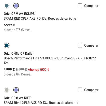
Comparar
Disponible
Grizl CF 9 w/ ECLIPS
SRAM RED XPLR AXS RD 13s, Ruedas de carbono
6.999 €
o desde 117 €/mes.
Comparar
Solo disponible en talla L
-9%
Grizl:ONfly CF Daily
Bosch Performance Line SX BDU314Y, Shimano GRX RD-RX822
12s
Precio
4.999 €
5.499 €
Ahorras 500 €
original
o desde 84 €/mes.
Comparar
Solo disponible en talla XL | 2XL
Suspensión
Grizl CF 8 w/ RIFT
SRAM Rival XPLR AXS RD 13v, Ruedas de aluminio