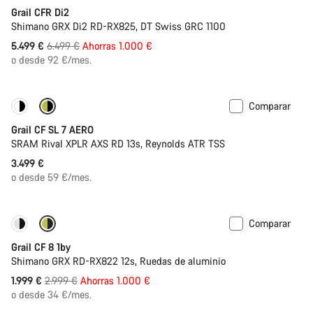
Grail CFR Di2
Shimano GRX Di2 RD-RX825, DT Swiss GRC 1100
Precio
5.499 €
6.499 €
Ahorras 1.000 €
original
o desde 92 €/mes.
Comparar
Nuevo
Grail CF SL 7 AERO
SRAM Rival XPLR AXS RD 13s, Reynolds ATR TSS
3.499 €
o desde 59 €/mes.
Comparar
Solo disponible en talla XL | 2XL
-33%
Grail CF 8 1by
Shimano GRX RD-RX822 12s, Ruedas de aluminio
Precio
1.999 €
2.999 €
Ahorras 1.000 €
original
o desde 34 €/mes.