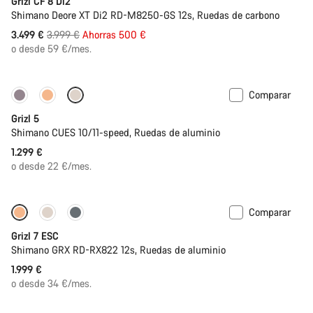
Grizl CF 8 Di2
Shimano Deore XT Di2 RD-M8250-GS 12s, Ruedas de carbono
Precio
3.499 €
3.999 €
Ahorras 500 €
original
o desde 59 €/mes.
Comparar
Solo disponible en talla L
Grizl 5
Shimano CUES 10/11-speed, Ruedas de aluminio
1.299 €
o desde 22 €/mes.
Comparar
Full Mounty
Grizl 7 ESC
Shimano GRX RD-RX822 12s, Ruedas de aluminio
1.999 €
o desde 34 €/mes.