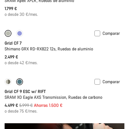
SRAM Apex XPLR, Ruedas de aluminio
1.799 €
o desde 30 €/mes.
Comparar
Grizl CF 7
Shimano GRX RD-RX822 12s, Ruedas de aluminio
2.499 €
o desde 42 €/mes.
Comparar
-25%
Grizl CF 9 ESC w/ RIFT
SRAM X0 Eagle AXS Transmission, Ruedas de carbono
Precio
4.499 €
5.999 €
Ahorras 1.500 €
original
o desde 75 €/mes.