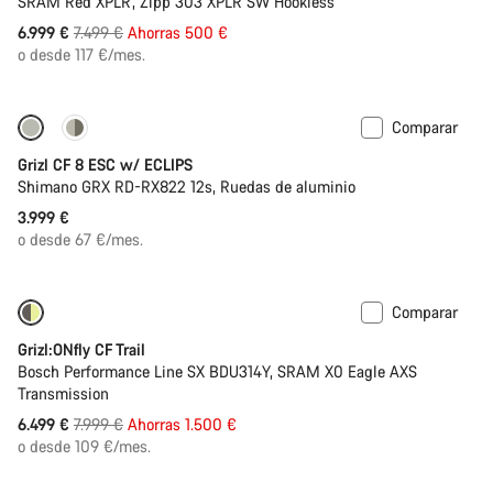
SRAM Red XPLR, Zipp 303 XPLR SW Hookless
Precio
6.999 €
7.499 €
Ahorras 500 €
original
o desde 117 €/mes.
Comparar
Disponible
Grizl CF 8 ESC w/ ECLIPS
Shimano GRX RD-RX822 12s, Ruedas de aluminio
3.999 €
o desde 67 €/mes.
Comparar
Solo disponible en talla M | L
-19%
Grizl:ONfly CF Trail
Bosch Performance Line SX BDU314Y, SRAM X0 Eagle AXS
Transmission
Precio
6.499 €
7.999 €
Ahorras 1.500 €
original
o desde 109 €/mes.