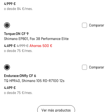
4.999 €
o desde 84 €/mes.
Comparar
Solo disponible en talla S | M
-10%
Torque:ON CF 9
Shimano EP801, Fox 38 Performance Elite
Precio
4.499 €
4.999 €
Ahorras 500 €
original
o desde 75 €/mes.
Comparar
Batería de 290 Wh
Disponible
Endurace:ONfly CF 6
TQ HPR40, Shimano 105 RD-R7100 12s
4.499 €
o desde 75 €/mes.
Ver más productos