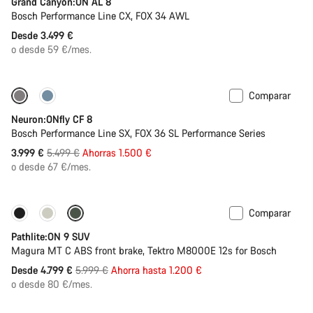
Grand Canyon:ON AL 8
Bosch Performance Line CX, FOX 34 AWL
Desde 3.499 €
o desde 59 €/mes.
Comparar
-27%
Neuron:ONfly CF 8
Bosch Performance Line SX, FOX 36 SL Performance Series
Precio
3.999 €
5.499 €
Ahorras 1.500 €
original
o desde 67 €/mes.
Comparar
-20%
Pathlite:ON 9 SUV
Magura MT C ABS front brake, Tektro M8000E 12s for Bosch
Precio
Desde 4.799 €
5.999 €
Ahorra hasta 1.200 €
original
o desde 80 €/mes.