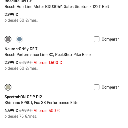
Roadlite:ON CF
Bosch Hub Line Motor BDU306Y, Gates Sidetrack 122T Belt
2.999 €
o desde 50 €/mes.
Comparar
Solo disponible en talla L | XL
-33%
Neuron:ONfly CF 7
Bosch Performance Line SX, RockShox Pike Base
Precio
2.999 €
4.499 €
Ahorras 1.500 €
original
o desde 50 €/mes.
Comparar
Solo disponible en talla M | XL
-10%
Spectral:ON CF 9 Di2
Shimano EP801, Fox 38 Performance Elite
Precio
4.499 €
4.999 €
Ahorras 500 €
original
o desde 75 €/mes.