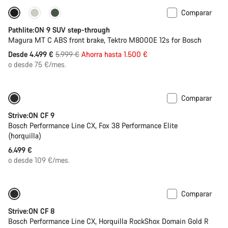
Comparar
-25%
Pathlite:ON 9 SUV step-through
Magura MT C ABS front brake, Tektro M8000E 12s for Bosch
Precio
Desde 4.499 €
5.999 €
Ahorra hasta 1.500 €
original
o desde 75 €/mes.
Comparar
Nuevo
Strive:ON CF 9
Bosch Performance Line CX, Fox 38 Performance Elite
(horquilla)
6.499 €
o desde 109 €/mes.
Comparar
Nuevo
Strive:ON CF 8
Bosch Performance Line CX, Horquilla RockShox Domain Gold R