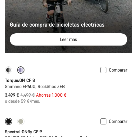
Guía de compra de bicicletas eléctricas
Leer más
Comparar
-22%
Torque:ON CF 8
Shimano EP600, RockShox ZEB
Precio
3.499 €
4.499 €
Ahorras 1.000 €
original
o desde 59 €/mes.
Comparar
Solo disponible en talla L | XL
-44%
Spectral:ONfly CF 9