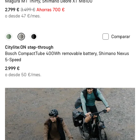
Magura MT Thirty, Shimano Deore XT M8100
Precio
2.799 €
3.499 €
Ahorras 700 €
original
o desde 47 €/mes.
Comparar
Performance Line
Nuevo
Citylite:ON step-through
Bosch CompactTube 400Wh removable battery, Shimano Nexus
5-Speed
2.999 €
o desde 50 €/mes.