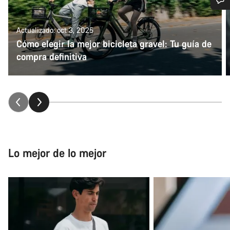
¿Necesitas ayuda?
Actualizado: oct 3, 2025
Cómo elegir la mejor bicicleta gravel: Tu guía de
Nuestros expertos estarán encantados de responder a tus
compra definitiva
preguntas.
Abrir chat
Cerrar
Lo mejor de lo mejor