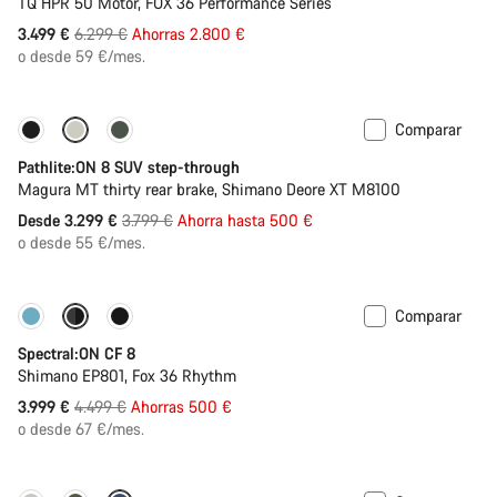
TQ HPR 50 Motor, FOX 36 Performance Series
Precio
3.499 €
6.299 €
Ahorras 2.800 €
original
o desde 59 €/mes.
Comparar
-13%
Disponible
Pathlite:ON 8 SUV step-through
Magura MT thirty rear brake, Shimano Deore XT M8100
Precio
Desde 3.299 €
3.799 €
Ahorra hasta 500 €
original
o desde 55 €/mes.
Comparar
-11%
Nuevo color disponible
Spectral:ON CF 8
Shimano EP801, Fox 36 Rhythm
Precio
3.999 €
4.499 €
Ahorras 500 €
original
o desde 67 €/mes.