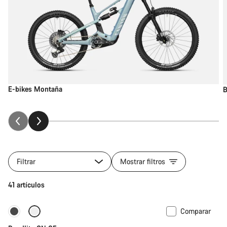
E-bikes Montaña
B
Filtrar
Mostrar filtros
41 artículos
Comparar
Carbono ligero
Nuevo