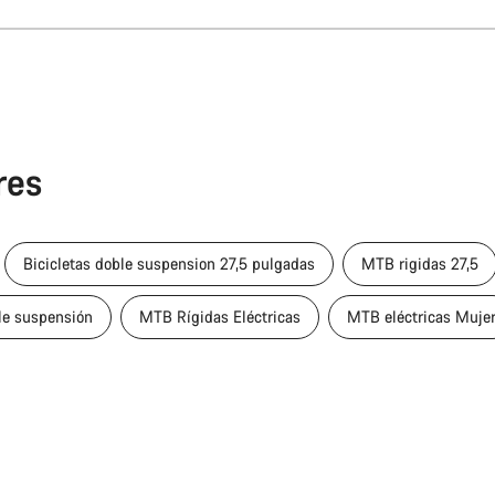
res
Bicicletas doble suspension 27,5 pulgadas
MTB rigidas 27,5
le suspensión
MTB Rígidas Eléctricas
MTB eléctricas Muje