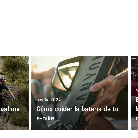
A
nov 14, 2024
uál me
Cómo cuidar la batería de tu
e-bike