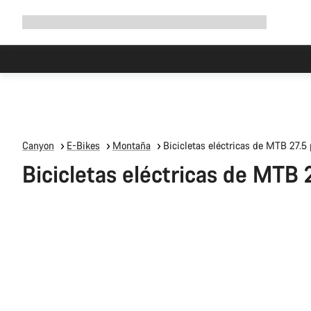
Ampliar
Tienda
¿Por qué Canyon?
Pedalea con nosotros
Servicio
navegación
Canyon
E-Bikes
Montaña
Bicicletas eléctricas de MTB 27.5
Bicicletas eléctricas de MTB 