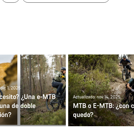
 dic 1, 2025
cesito? ¿Una e-MTB
Actualizado: nov 14, 2025
 una de doble
MTB o E-MTB: ¿con c
ión?
quedo?