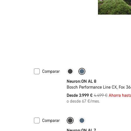
Comparar
-11%
Bicicleta de la temporad
Neuron:ON AL 8
Bosch Performance Line CX, Fox 3
Precio
Desde 3.999 €
4.499 €
Ahorra hast
original
o desde 67 €/mes.
Comparar
Próximamente
Neuron:ON AL 7