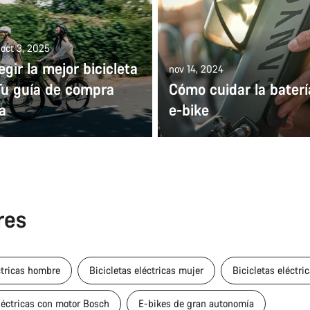
 oct 3, 2025
gir la mejor bicicleta
nov 14, 2024
Tu guía de compra
Cómo cuidar la baterí
va
e-bike
res
ctricas hombre
Bicicletas eléctricas mujer
Bicicletas eléctri
léctricas con motor Bosch
E-bikes de gran autonomía