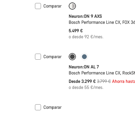
Comparar
Nuevo
Neuron:ON 9 AXS
Bosch Performance Line CX, FOX 3
5.499 €
o desde 92 €/mes.
Comparar
Próximamente
-13%
Neuron:ON AL 7
Bosch Performance Line CX, RockSh
Precio
Desde 3.299 €
3.799 €
Ahorra hast
original
o desde 55 €/mes.
Comparar