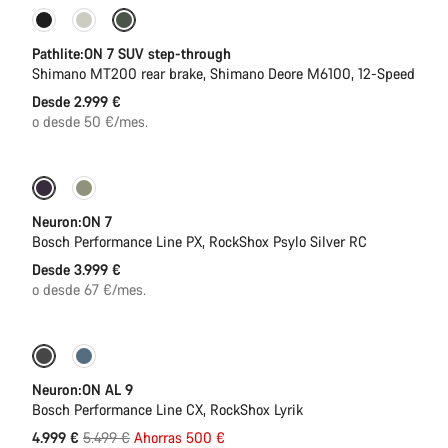
Pathlite:ON 7 SUV step-through
Shimano MT200 rear brake, Shimano Deore M6100, 12-Speed
Desde 2.999 €
o desde 50 €/mes.
Nuevo
Neuron:ON 7
Bosch Performance Line PX, RockShox Psylo Silver RC
Desde 3.999 €
o desde 67 €/mes.
Próximamente
-9%
Neuron:ON AL 9
Bosch Performance Line CX, RockShox Lyrik
Precio
4.999 €
5.499 €
Ahorras 500 €