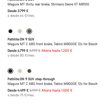
Magura MT thirty rear brake, Shimano Deore XT M8100
Desde 3.799 €
o desde 64 €/mes.
-20%
Pathlite:ON 9 SUV
Magura MT C ABS front brake, Tektro M8000E 12s for Bosch
Precio
Desde 4.799 €
5.999 €
Ahorra hasta 1.200 €
original
o desde 80 €/mes.
-25%
Pathlite:ON 9 SUV step-through
Magura MT C ABS front brake, Tektro M8000E 12s for Bosch
Precio
Desde 4.499 €
5.999 €
Ahorra hasta 1.500 €
original
o desde 75 €/mes.