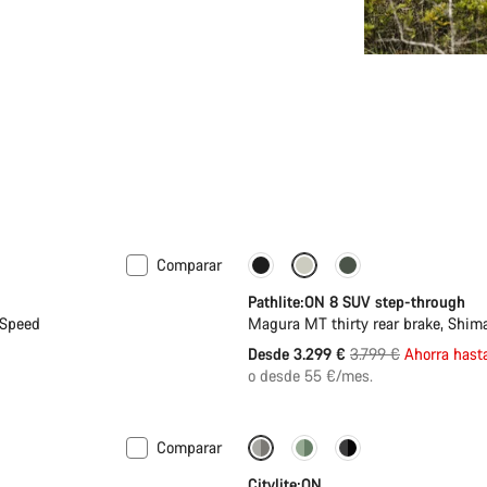
Comparar
-13%
Disponible
Pathlite:ON 8 SUV step-through
-Speed
Magura MT thirty rear brake, Shi
Precio
Desde 3.299 €
3.799 €
Ahorra hast
original
o desde 55 €/mes.
Comparar
Performance Line
Nuevo
Citylite:ON