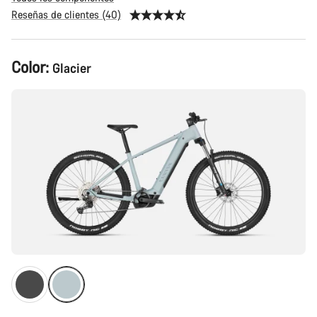
Reseñas de clientes (40)
Configuración
Color:
Glacier
del
producto