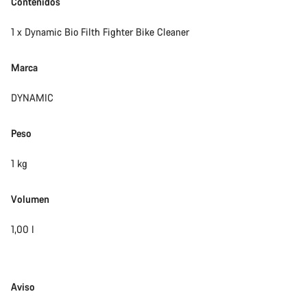
Contenidos
Cerrar
1 x Dynamic Bio Filth Fighter Bike Cleaner
Marca
DYNAMIC
Peso
1 kg
Volumen
1,00 l
Exención
Aviso
de